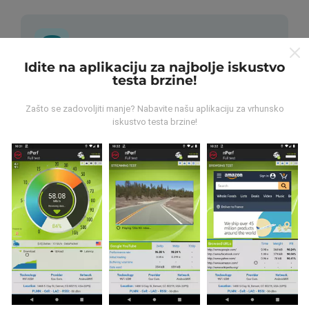
Idite na aplikaciju za najbolje iskustvo
testa brzine!
Odakle dolaze podaci?
Zašto se zadovoljiti manje? Nabavite našu aplikaciju za vrhunsko
Podaci se prikupljaju iz testova koje su proveli korisnici
iskustvo testa brzine!
nPerf aplikacije. Ovo su ispitivanja koja se sprovode u
stvarnim uslovima, direktno na terenu. Ako se i vi
želite uključiti, samo trebate preuzeti aplikaciju nPerf
na svoj pametni telefon.
Što više podataka ima, to će
karte biti sveobuhvatnije!
Kako se prave ažuriranja?