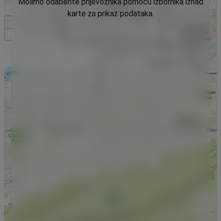
Molimo odaberite prijevoznika pomoću izbornika iznad
karte za prikaz podataka.