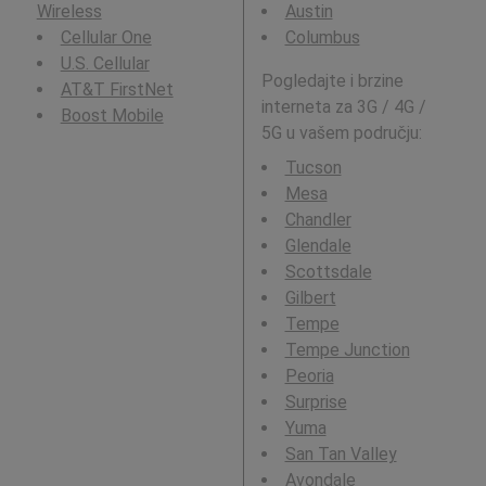
Wireless
Austin
Cellular One
Columbus
U.S. Cellular
Pogledajte i brzine
AT&T FirstNet
interneta za 3G / 4G /
Boost Mobile
5G u vašem području:
Tucson
Mesa
Chandler
Glendale
Scottsdale
Gilbert
Tempe
Tempe Junction
Peoria
Surprise
Yuma
San Tan Valley
Avondale