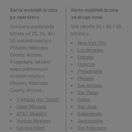
Karta mobilnih brzina
Karte mobilnih brzina
po operateru
za druge zone
Ova karta predstavlja
Vidi takođe 3G / 4G / 5G
bitrate od 2G, 3G, 4G i
bitrate u
:
5G mobilnih mreža u
New York City
Phoenix, Maricopa
Los Angeles
County, Arizona .
Chicago
Pogledajte također:
Houston
mapa pokrivenosti
Philadelphia
mobilnih mreža u
Phoenix
Phoenix, Maricopa
San Antonio
County, Arizona .
San Diego
T-Mobile (inc. Sprint)
Dallas
Union Wireless
San Jose
AT&T Mobility
Indianapolis
Verizon Wireless
Jacksonville
Carolina West
San Francisco