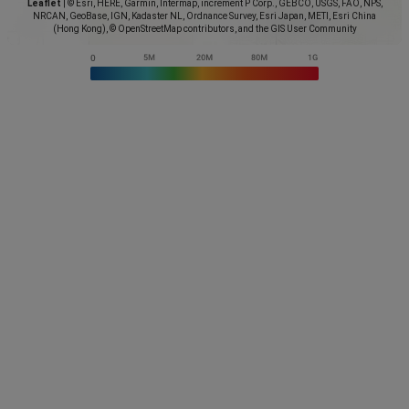
Leaflet
|
© Esri, HERE, Garmin, Intermap, increment P Corp., GEBCO, USGS, FAO, NPS,
NRCAN, GeoBase, IGN, Kadaster NL, Ordnance Survey, Esri Japan, METI, Esri China
(Hong Kong), © OpenStreetMap contributors, and the GIS User Community