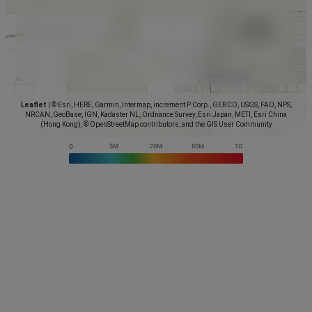
Leaflet
|
© Esri, HERE, Garmin, Intermap, increment P Corp., GEBCO, USGS, FAO, NPS,
NRCAN, GeoBase, IGN, Kadaster NL, Ordnance Survey, Esri Japan, METI, Esri China
(Hong Kong), © OpenStreetMap contributors, and the GIS User Community