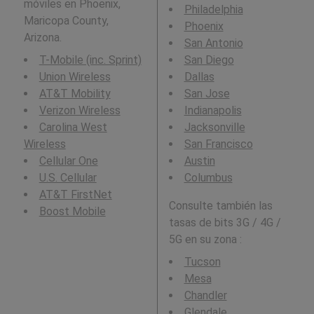
móviles en Phoenix,
Philadelphia
Maricopa County,
Phoenix
Arizona.
San Antonio
T-Mobile (inc. Sprint)
San Diego
Union Wireless
Dallas
AT&T Mobility
San Jose
Verizon Wireless
Indianapolis
Carolina West
Jacksonville
Wireless
San Francisco
Cellular One
Austin
U.S. Cellular
Columbus
AT&T FirstNet
Consulte también las
Boost Mobile
tasas de bits 3G / 4G /
5G en su zona :
Tucson
Mesa
Chandler
Glendale