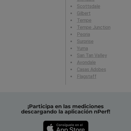
Scottsdale
Gilbert
Tempe
Tempe Junction
Peoria
Surprise
Yuma
San Tan Valley
Avondale
Casas Adobes
Flagstaff
¡Participa en las mediciones
descargando la aplicación nPerf!