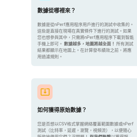
數據從哪裡來？
數據是從nPerf應用程序用戶進行的測試中收集的。
這些是直接在現場在真實條件下進行的測試。如果
您也想參與其中，只需將nPerf應用程序下載到智能
手機上即可。
數據越多，地圖將越全面！
所有測試
結果都顯示在地圖上。在計算發布績效之前，將應
用過濾規則。
如何獲得原始數據？
您是否想以CSV格式掌握網絡覆蓋範圍數據或nPerf
測試（比特率，延遲，瀏覽，視頻流），以便隨心
所欲地使用它們？沒問題！
與我們聯繫
以獲得報