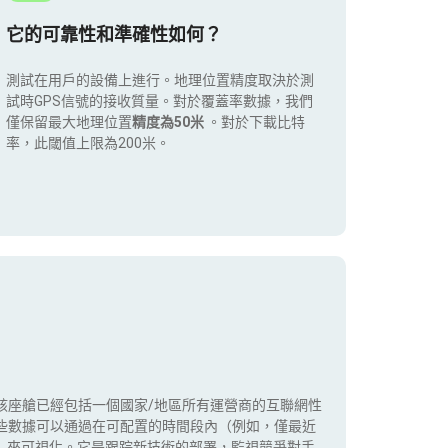
它的可靠性和準確性如何？
測試在用戶的設備上進行。地理位置精度取決於測
試時GPS信號的接收質量。對於覆蓋率數據，我們
僅保留最大地理位置
精度為50米
。對於下載比特
率，此閾值上限為200米。
該座艙已經包括一個國家/地區所有運營商的互聯網性
些數據可以通過在可配置的時間段內（例如，僅最近
5G）來可視化。它是跟踪新技術的部署，監視競爭對手