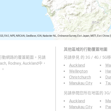
SGS, FAO, NPS, NRCAN, GeoBase, IGN, Kadaster NL, Ordnance Survey, Esri Japan, METI, Esri China 
其他區域的行動覆蓋地圖
 和 5G 行動網路的覆蓋範圍。另請
另請參見
的 3G / 4G / 
, Rodney, Auckland中，
Auckland
Wa
d 。
Wellington
Ha
Christchurch
Du
Manukau City
Ta
另請參閱您所在地區的 3G/
Auckland
Ma
Manukau City
Pa