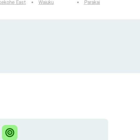
kekohe East
Waiuku
Parakai