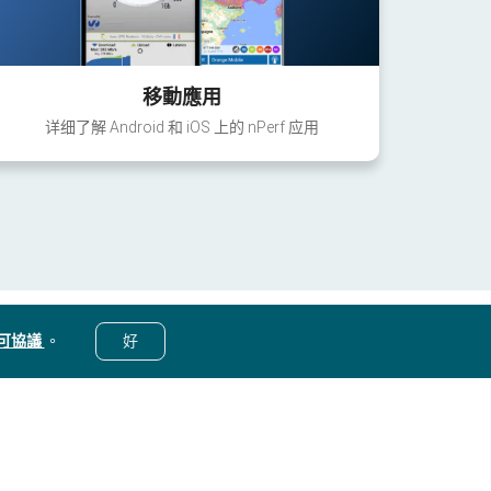
移動應用
详细了解 Android 和 iOS 上的 nPerf 应用
可協議
。
好