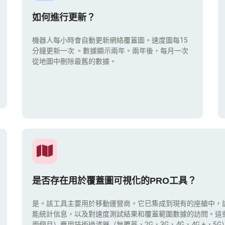
如何進行更新？
機器人每小時會自動更新網絡覆蓋圖。速度圖每15
分鐘更新一次
。數據顯示兩年。兩年後，每月一次
從地圖中刪除最舊的數據。
是否存在用於覆蓋圖可視化的PRO工具？
是。該工具主要用於移動運營商。它已集成到現有的座艙中，
能統計信息，以及對速度測試結果和覆蓋範圍數據的訪問。這
兩個月）應用技術過濾器（無覆蓋，2G，3G，4G，4G +，