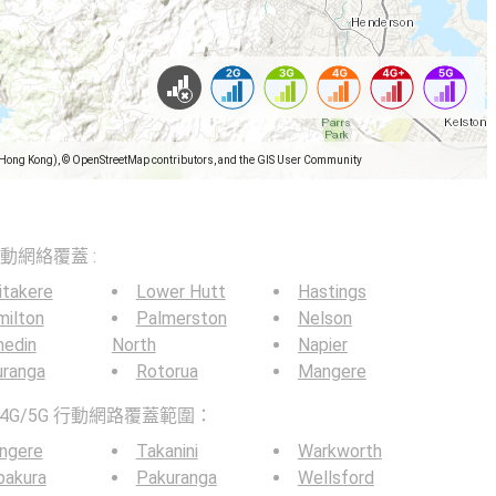
(Hong Kong), © OpenStreetMap contributors, and the GIS User Community
5G移動網絡覆蓋 :
itakere
Lower Hutt
Hastings
milton
Palmerston
Nelson
nedin
North
Napier
uranga
Rotorua
Mangere
4G/5G 行動網路覆蓋範圍：
ngere
Takanini
Warkworth
pakura
Pakuranga
Wellsford