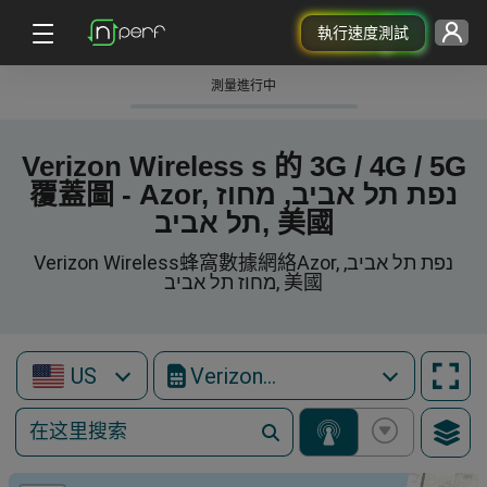
執行速度測試
測量進行中
Verizon Wireless s 的 3G / 4G / 5G
覆蓋圖 - Azor, נפת תל אביב, מחוז
תל אביב, 美國
Verizon Wireless蜂窩數據網絡Azor, נפת תל אביב,
מחוז תל אביב, 美國
US
Verizon Wireless