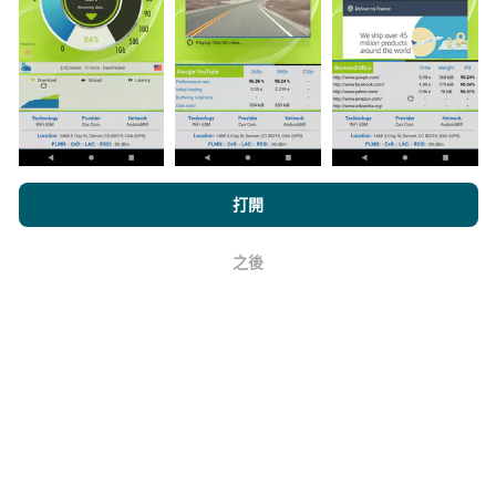
機器人每小時會自動更新網絡覆蓋圖。速度圖每15分鐘
更新一次
。數據顯示兩年。兩年後，每月一次從地圖中
刪除最舊的數據。
瀏覽nPerf.com，即表示您同意我們的
隱私和Cookies使用政策
以及
打開
它的可靠性和準確性如何？
我們的nPerf測試
最終用戶許可協議
。
之後
好
測試在用戶的設備上進行。地理位置精度取決於測試時
GPS信號的接收質量。對於覆蓋率數據，我們僅保留最
大地理位置
精度為50米
。對於下載比特率，此閾值上限
為200米。