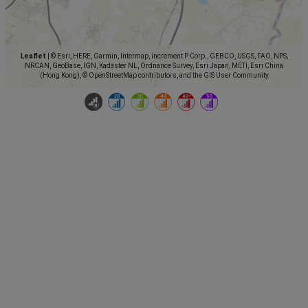
Leaflet
|
© Esri, HERE, Garmin, Intermap, increment P Corp., GEBCO, USGS, FAO, NPS,
NRCAN, GeoBase, IGN, Kadaster NL, Ordnance Survey, Esri Japan, METI, Esri China
(Hong Kong), © OpenStreetMap contributors, and the GIS User Community