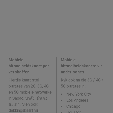
Mobiele
Mobiele
bitsnelheidskaart per
bitsnelheidskaarte vir
verskaffer
ander sones
Hierdie kaart stel
Kyk ook na die 3G / 4G /
bitrates van 2G, 3G, 4G
5G bitrates in
:
en 5G mobiele netwerke
New York City
in Sadao, ปาดัง, อำเภอ
Los Angeles
สะเดา . Sien ook:
Chicago
dekkingskaart vir
Houston