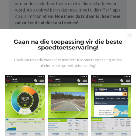
wat onder reële toestande direk in die veld uitgevoer
word. As u ook wil betrokke raak, moet u die nPerf-app
op u slimfoon aflaai.
Hoe meer data daar is, hoe meer
omvattend sal die kaarte wees!
Gaan na die toepassing vir die beste
spoedtoetservaring!
Hoekom tevrede wees met minder? Kry ons toepassing vir die
uiteindelike spoedtoetservaring!
Hoe word opdaterings gemaak?
Netwerkdekkingkaarte word elke uur outomaties deur
'n bot bygewerk. Spoedkaarte word
elke 15 minute
opgedateer
. Data word vir twee jaar vertoon. Na twee
jaar word die oudste data een keer per maand van die
kaarte verwyder.