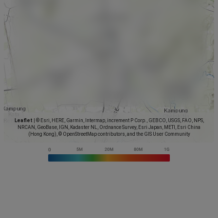
Leaflet
|
© Esri, HERE, Garmin, Intermap, increment P Corp., GEBCO, USGS, FAO, NPS,
NRCAN, GeoBase, IGN, Kadaster NL, Ordnance Survey, Esri Japan, METI, Esri China
(Hong Kong), © OpenStreetMap contributors, and the GIS User Community