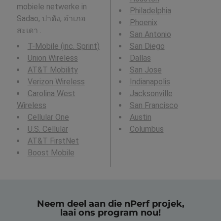
mobiele netwerke in
Philadelphia
Sadao, ปาดัง, อำเภอ
Phoenix
สะเดา .
San Antonio
T-Mobile (inc. Sprint)
San Diego
Union Wireless
Dallas
AT&T Mobility
San Jose
Verizon Wireless
Indianapolis
Carolina West
Jacksonville
Wireless
San Francisco
Cellular One
Austin
U.S. Cellular
Columbus
AT&T FirstNet
Boost Mobile
Neem deel aan die nPerf projek,
laai ons program nou!