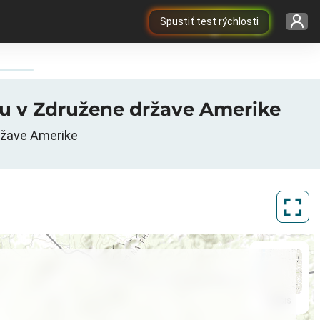
Spustiť test rýchlosti
เดาu v Združene države Amerike
ržave Amerike
ArcGIS