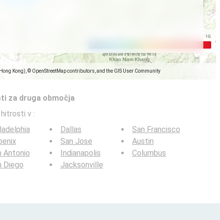
(Hong Kong), © OpenStreetMap contributors, and the GIS User Community
sti za druga območja
 hitrosti v
:
ladelphia
Dallas
San Francisco
oenix
San Jose
Austin
 Antonio
Indianapolis
Columbus
n Diego
Jacksonville