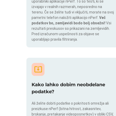
uporabniki aplikacije nPerf. To so testi, ki se
izvajajo v realnih razmerah, neposredno na
terenu. Če se želite tudi vi vključiti, morate na svoj
pametni telefon naložiti aplikacijo nPerf.
Več
podatkov bo, zemljevidi bodo bolj obsežni!
Vsi
rezultati preskusov so prikazani na zemljevidih.
Pred izračunom uspešnosti za objave se
uporabljajo pravila filtriranja.
Kako lahko dobim neobdelane
podatke?
Ali želite dobiti podatke o pokritosti omrežja ali
preizkuse nPerf (bitna hitrost, zakasnitev,
brskanje, pretakanje videoposnetkov) v obliki CSV,