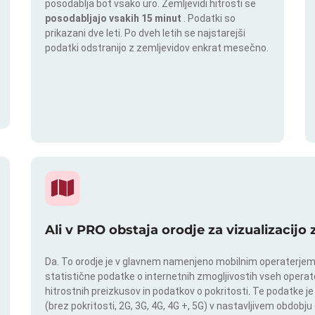
posodablja bot vsako uro. Zemljevidi hitrosti se
posodabljajo vsakih 15 minut
. Podatki so
prikazani dve leti. Po dveh letih se najstarejši
podatki odstranijo z zemljevidov enkrat mesečno.
Ali v PRO obstaja orodje za vizualizacijo
Da. To orodje je v glavnem namenjeno mobilnim operaterjem. I
statistične podatke o internetnih zmogljivostih vseh operate
hitrostnih preizkusov in podatkov o pokritosti. Te podatke je
(brez pokritosti, 2G, 3G, 4G, 4G +, 5G) v nastavljivem obdob