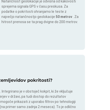
Natančnost geolokacije je odvisna od kakovosti
sprejema signala GPS v času preskusa. Za
podatke o pokritosti ohranjamo le teste z
največjo natančnostjo geolokacije
50 metrov
. Za
hitrost prenosa se ta prag dvigne do 200 metrov.
 zemljevidov pokritosti?
ntegrirano je v obstoječ kokpit, ki že vključuje
rjev v državi, pa tudi dostop do rezultatov
 mogoče prikazati z uporabo filtrov po tehnologiji
ju (na primer samo zadnja 2 meseca). To je odlično