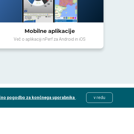
Mobilne aplikacije
Več o aplikaciji nPerf za Android in iOS
čno pogodbo za končnega uporabnika
.
v redu