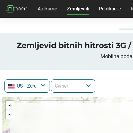
Aplikacije
Zemljevidi
Publikacije
R
Zemljevid bitnih hitrosti 3G 
Mobilna poda
US
- Združene države Amerike
+
−