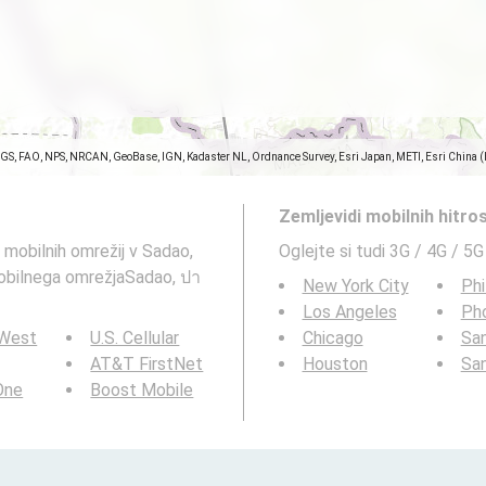
SGS, FAO, NPS, NRCAN, GeoBase, IGN, Kadaster NL, Ordnance Survey, Esri Japan, METI, Esri China 
Zemljevidi mobilnih hitro
G mobilnih omrežij v Sadao,
Oglejte si tudi 3G / 4G / 5G
 mobilnega omrežjaSadao, ปา
New York City
Phi
Los Angeles
Ph
 West
U.S. Cellular
Chicago
San
AT&T FirstNet
Houston
Sa
 One
Boost Mobile