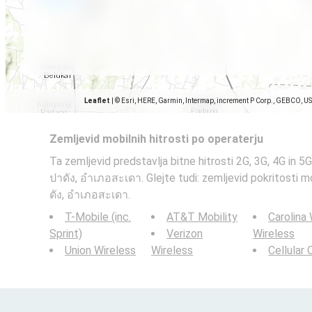
Leaflet
|
© Esri, HERE, Garmin, Intermap, increment P Corp., GEBCO, U
Zemljevid mobilnih hitrosti po operaterju
Ta zemljevid predstavlja bitne hitrosti 2G, 3G, 4G in 5
ปาดัง, อำเภอสะเดา. Glejte tudi: zemljevid pokritosti
ดัง, อำเภอสะเดา.
T-Mobile (inc.
AT&T Mobility
Carolina
Sprint)
Verizon
Wireless
Union Wireless
Wireless
Cellular