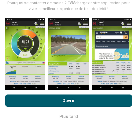
Pourquoi se contenter de moins ? Téléchargez notre application pour
vivre la meilleure expérience de test de débit !
Comment sont effectuées les mises à
jour ?
Les cartes de couverture réseau sont mises à jour
automatiquement par un robot toutes les heures. Les
cartes des débits sont quant à elles mises à jour
toutes les 15 minutes
. Les données sont affichées
pendant deux ans. Au bout de deux ans, les données
les plus anciennes sont retirées des cartes, une fois
par mois.
En poursuivant votre navigation sur ce site, vous acceptez notre
politique de confidentialité et d’utilisation des cookies
ainsi
Ouvrir
que nos
conditions générales d’utilisation
du test nPerf.
Plus tard
OK
Quelle fiabilité, quelle précision ?