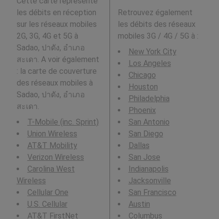
Cette carte représente
les débits en réception
Retrouvez également
sur les réseaux mobiles
les débits des réseaux
2G, 3G, 4G et 5G à
mobiles 3G / 4G / 5G à
:
Sadao, ปาดัง, อำเภอ
New York City
สะเดา. A voir également
Los Angeles
: la carte de couverture
Chicago
des réseaux mobiles à
Houston
Sadao, ปาดัง, อำเภอ
Philadelphia
สะเดา.
Phoenix
T-Mobile (inc. Sprint)
San Antonio
Union Wireless
San Diego
AT&T Mobility
Dallas
Verizon Wireless
San Jose
Carolina West
Indianapolis
Wireless
Jacksonville
Cellular One
San Francisco
U.S. Cellular
Austin
AT&T FirstNet
Columbus