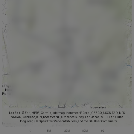
Leaflet
|
© Esri, HERE, Garmin, Intermap, increment P Corp., GEBCO, USGS, FAO, NPS,
NRCAN, GeoBase, IGN, Kadaster NL, Ordnance Survey, Esri Japan, METI, Esri China
(Hong Kong), © OpenStreetMap contributors, and the GIS User Community