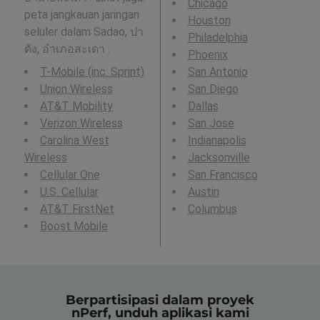
Chicago
peta jangkauan jaringan
Houston
seluler dalam Sadao, ปา
Philadelphia
ดัง, อำเภอสะเดา .
Phoenix
T-Mobile (inc. Sprint)
San Antonio
Union Wireless
San Diego
AT&T Mobility
Dallas
Verizon Wireless
San Jose
Carolina West
Indianapolis
Wireless
Jacksonville
Cellular One
San Francisco
U.S. Cellular
Austin
AT&T FirstNet
Columbus
Boost Mobile
Berpartisipasi dalam proyek
nPerf, unduh aplikasi kami