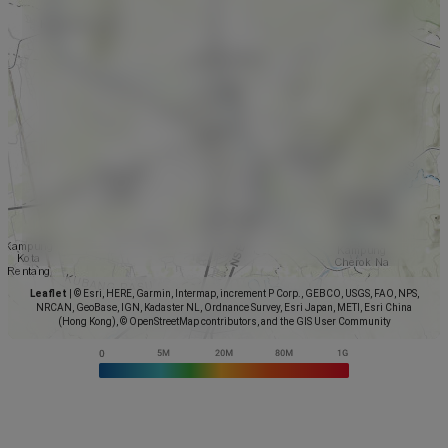
Leaflet
|
© Esri, HERE, Garmin, Intermap, increment P Corp., GEBCO, USGS, FAO, NPS,
NRCAN, GeoBase, IGN, Kadaster NL, Ordnance Survey, Esri Japan, METI, Esri China
(Hong Kong), © OpenStreetMap contributors, and the GIS User Community