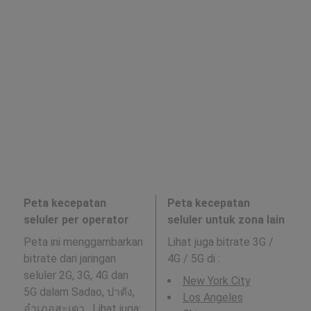
Peta kecepatan
Peta kecepatan
seluler per operator
seluler untuk zona lain
Peta ini menggambarkan
Lihat juga bitrate 3G /
bitrate dari jaringan
4G / 5G di
:
seluler 2G, 3G, 4G dan
New York City
5G dalam Sadao, ปาดัง,
Los Angeles
อำเภอสะเดา . Lihat juga: