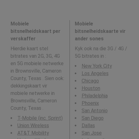
Mobiele
Mobiele
bitsnelheidskaart per
bitsnelheidskaarte vir
verskaffer
ander sones
Hierdie kaart stel
Kyk ook na die 3G / 4G /
bitrates van 2G, 3G, 4G
5G bitrates in
:
en 5G mobiele netwerke
New York City
in Brownsville, Cameron
Los Angeles
County, Texas . Sien ook:
Chicago
dekkingskaart vir
Houston
mobiele netwerke in
Philadelphia
Brownsville, Cameron
Phoenix
County, Texas .
San Antonio
T-Mobile (inc. Sprint)
San Diego
Union Wireless
Dallas
AT&T Mobility
San Jose