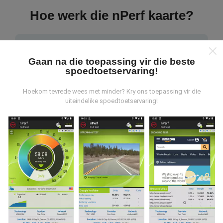
Hoe werk die nPerf kaarte?
Gaan na die toepassing vir die beste
spoedtoetservaring!
Waar kom die data vandaan?
Hoekom tevrede wees met minder? Kry ons toepassing vir die
uiteindelike spoedtoetservaring!
Die data word versamel uit toetse wat deur
gebruikers van die nPerf-app uitgevoer is. Dit is toetse
wat onder reële toestande direk in die veld uitgevoer
word. As u ook wil betrokke raak, moet u die nPerf-app
op u slimfoon aflaai.
Hoe meer data daar is, hoe meer
omvattend sal die kaarte wees!