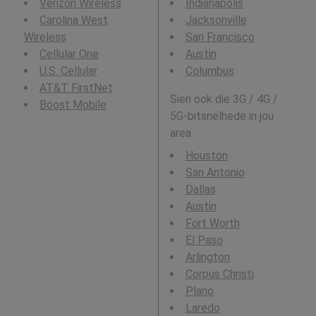
Verizon Wireless
Indianapolis
Carolina West
Jacksonville
Wireless
San Francisco
Cellular One
Austin
U.S. Cellular
Columbus
AT&T FirstNet
Sien ook die 3G / 4G /
Boost Mobile
5G-bitsnelhede in jou
area:
Houston
San Antonio
Dallas
Austin
Fort Worth
El Paso
Arlington
Corpus Christi
Plano
Laredo