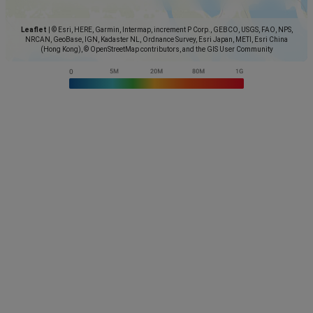
Leaflet
|
© Esri, HERE, Garmin, Intermap, increment P Corp., GEBCO, USGS, FAO, NPS,
NRCAN, GeoBase, IGN, Kadaster NL, Ordnance Survey, Esri Japan, METI, Esri China
(Hong Kong), © OpenStreetMap contributors, and the GIS User Community