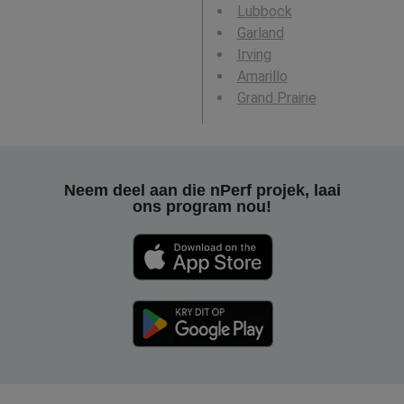
Lubbock
Garland
Irving
Amarillo
Grand Prairie
Neem deel aan die nPerf projek, laai
ons program nou!