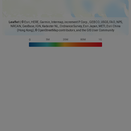
Leaflet
|
© Esri, HERE, Garmin, Intermap, increment P Corp., GEBCO, USGS, FAO, NPS,
NRCAN, GeoBase, IGN, Kadaster NL, Ordnance Survey, Esri Japan, METI, Esri China
(Hong Kong), © OpenStreetMap contributors, and the GIS User Community