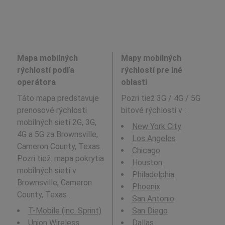
Mapa mobilných
Mapy mobilných
rýchlostí podľa
rýchlostí pre iné
operátora
oblasti
Táto mapa predstavuje
Pozri tiež 3G / 4G / 5G
prenosové rýchlosti
bitové rýchlosti v
:
mobilných sietí 2G, 3G,
New York City
4G a 5G za Brownsville,
Los Angeles
Cameron County, Texas .
Chicago
Pozri tiež: mapa pokrytia
Houston
mobilných sietí v
Philadelphia
Brownsville, Cameron
Phoenix
County, Texas .
San Antonio
T-Mobile (inc. Sprint)
San Diego
Union Wireless
Dallas