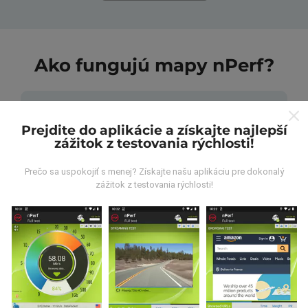
Ako fungujú mapy nPerf?
Prejdite do aplikácie a získajte najlepší
zážitok z testovania rýchlosti!
Odkiaľ pochádzajú údaje?
Prečo sa uspokojiť s menej? Získajte našu aplikáciu pre dokonalý
zážitok z testovania rýchlosti!
Údaje sa zbierajú z testov vykonaných používateľmi
aplikácie nPerf. Sú to testy vykonávané v reálnych
podmienkach priamo v teréne. Ak sa chcete tiež
zapojiť, stačí si do smartfónu stiahnuť aplikáciu nPerf.
Čím viac údajov bude, tým budú mapy
komplexnejšie!