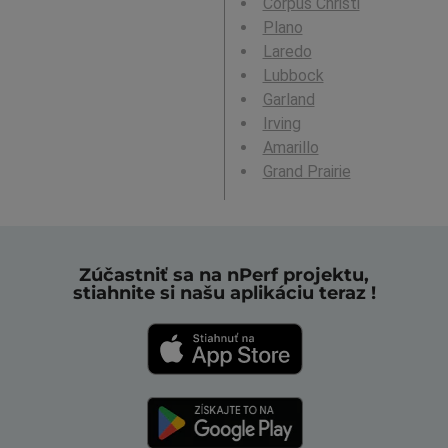
Corpus Christi
Plano
Laredo
Lubbock
Garland
Irving
Amarillo
Grand Prairie
Zúčastniť sa na nPerf projektu,
stiahnite si našu aplikáciu teraz !