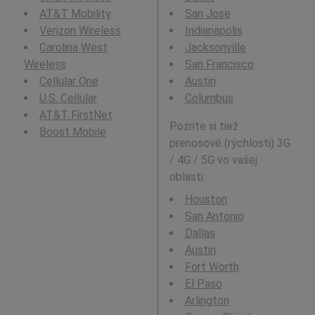
AT&T Mobility
San Jose
Verizon Wireless
Indianapolis
Carolina West
Jacksonville
Wireless
San Francisco
Cellular One
Austin
U.S. Cellular
Columbus
AT&T FirstNet
Pozrite si tiež
Boost Mobile
prenosové (rýchlosti) 3G
/ 4G / 5G vo vašej
oblasti:
Houston
San Antonio
Dallas
Austin
Fort Worth
El Paso
Arlington