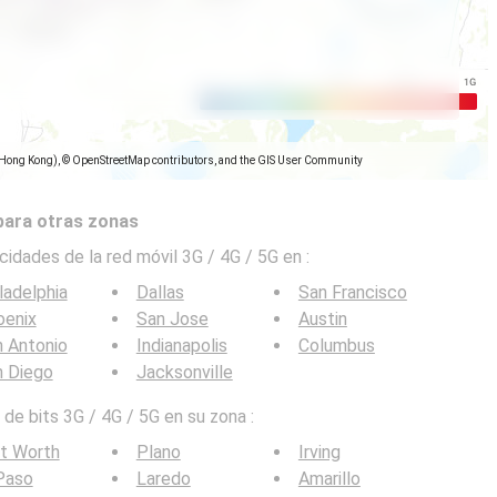
(Hong Kong), © OpenStreetMap contributors, and the GIS User Community
para otras zonas
cidades de la red móvil 3G / 4G / 5G en
:
ladelphia
Dallas
San Francisco
oenix
San Jose
Austin
 Antonio
Indianapolis
Columbus
n Diego
Jacksonville
de bits 3G / 4G / 5G en su zona :
t Worth
Plano
Irving
Paso
Laredo
Amarillo