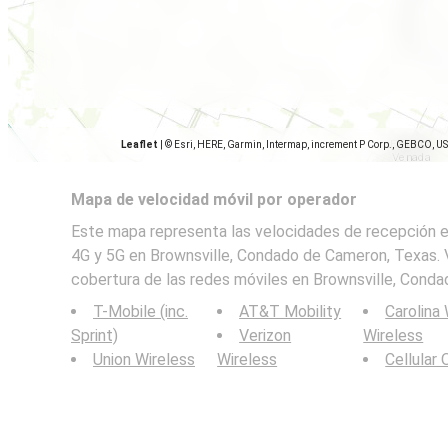
Leaflet
|
© Esri, HERE, Garmin, Intermap, increment P Corp., GEBCO, U
Mapa de velocidad móvil por operador
Este mapa representa las velocidades de recepción en
4G y 5G en Brownsville, Condado de Cameron, Texas. 
cobertura de las redes móviles en Brownsville, Cond
T-Mobile (inc.
AT&T Mobility
Carolina
Sprint)
Verizon
Wireless
Union Wireless
Wireless
Cellular