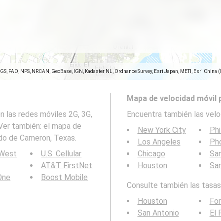
SGS, FAO, NPS, NRCAN, GeoBase, IGN, Kadaster NL, Ordnance Survey, Esri Japan, METI, Esri China 
Mapa de velocidad móvil 
 las redes móviles 2G, 3G,
Encuentra también las velo
Ver también: el mapa de
New York City
Phi
ado de Cameron, Texas.
Los Angeles
Ph
 West
U.S. Cellular
Chicago
San
AT&T FirstNet
Houston
Sa
 One
Boost Mobile
Consulte también las tasas 
Houston
For
San Antonio
El 