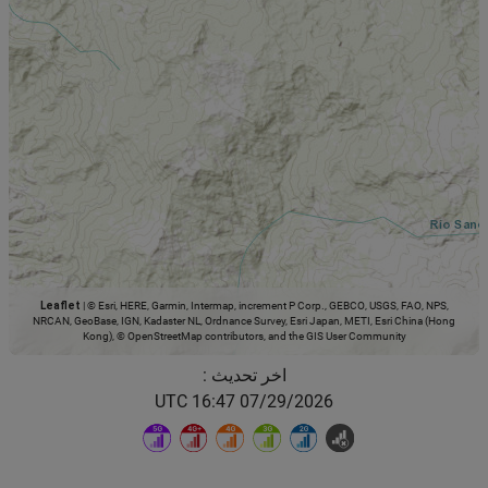
Leaflet
|
© Esri, HERE, Garmin, Intermap, increment P Corp., GEBCO, USGS, FAO, NPS,
NRCAN, GeoBase, IGN, Kadaster NL, Ordnance Survey, Esri Japan, METI, Esri China (Hong
Kong), © OpenStreetMap contributors, and the GIS User Community
اخر تحديث :
07/29/2026 16:47 UTC