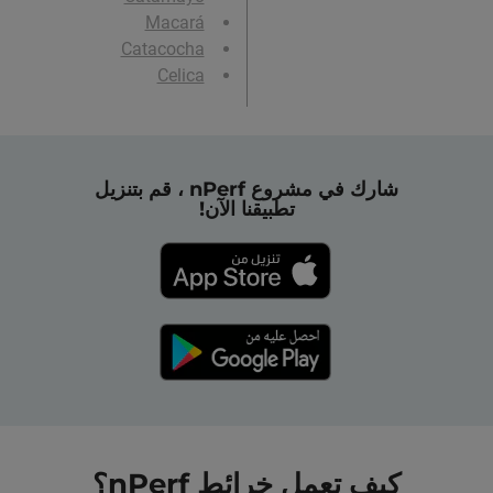
Macará
Catacocha
Celica
شارك في مشروع nPerf ، قم بتنزيل
تطبيقنا الآن!
كيف تعمل خرائط nPerf؟