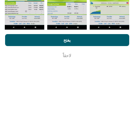
يتم تحديث خرائط تغطية الشبكة تلقائيًا بواسطة الروبوت كل
ساعة. و يتم
تحديث خرائط السرعة كل 15 دقيقة
. و يتم عرض
البيانات لمدة عامين. ولكن بعد عامين ، تتم إزالة أقدم البيانات
من الخرائط مرة واحدة في الشهر.
من خلال تصفح nPerf.com ، فانك بذلك توافق علي
سياسة الاستخدام
الخصوصية وملفات تعريف الارتباط
بالإضافة
لإتفاقية ترخيص المستخدم
يفتح
لإختبار nPerf
لاحقاً
حسنا
ما مدي موثوقيته ودقته ؟
تجرى الاختبارات على أجهزة المستخدمين. تعتمد دقة تحديد
الموقع الجغرافي على جودة استقبال إشارة GPS في وقت
الاختبار. بالنسبة إلى بيانات التغطية ، نحتفظ فقط بالاختبارات
ذات الموقع الجغرافي الأقصى
دقة 50 مترًا
. لسرعة التنزيل ،
يصل هذا الحد إلى 200 متر.