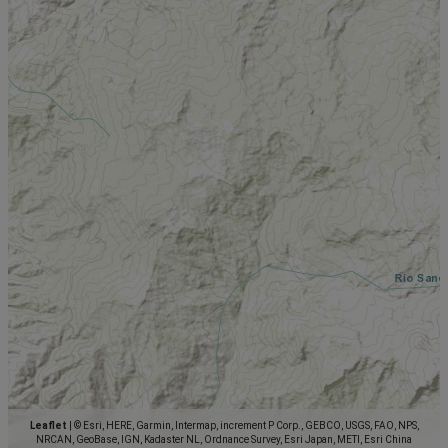
Leaflet
|
© Esri, HERE, Garmin, Intermap, increment P Corp., GEBCO, USGS, FAO, NPS,
NRCAN, GeoBase, IGN, Kadaster NL, Ordnance Survey, Esri Japan, METI, Esri China