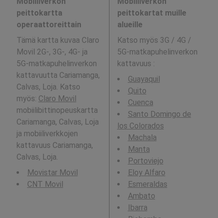
Mobiiliverkon
Mobiiliverkon
peittokartta
peittokartat muille
operaattoreittain
alueille
Tämä kartta kuvaa Claro
Katso myös 3G / 4G /
Movil 2G-, 3G-, 4G- ja
5G-matkapuhelinverkon
5G-matkapuhelinverkon
kattavuus
:
kattavuutta Cariamanga,
Guayaquil
Calvas, Loja. Katso
Quito
myös:
Claro Movil
Cuenca
mobiilibittinopeuskartta
Santo Domingo de
Cariamanga, Calvas, Loja
los Colorados
ja mobiiliverkkojen
Machala
kattavuus Cariamanga,
Manta
Calvas, Loja.
Portoviejo
Movistar Movil
Eloy Alfaro
CNT Movil
Esmeraldas
Ambato
Ibarra