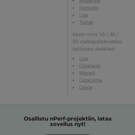
Riobamba
Quevedo
Loja
Tulcán
Katso myös 3G / 4G /
5G-matkapuhelinverkon
kattavuus alueellasi:
Loja
Catamayo
Macará
Catacocha
Celica
Osallistu nPerf-projektiin, lataa
sovellus nyt!