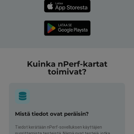
Kuinka nPerf-kartat
toimivat?
Mistä tiedot ovat peräisin?
Tiedot kerätään nPerf-sovelluksen käyttäjien
suorittamista testeistä. Nämä ovat testejä, jotka