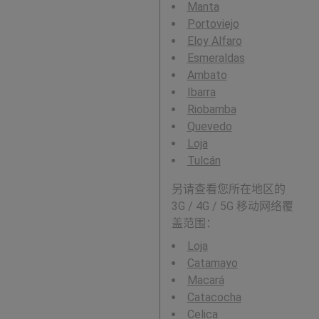
Manta
Portoviejo
Eloy Alfaro
Esmeraldas
Ambato
Ibarra
Riobamba
Quevedo
Loja
Tulcán
另请查看您所在地区的
3G / 4G / 5G 移动网络覆
盖范围：
Loja
Catamayo
Macará
Catacocha
Celica