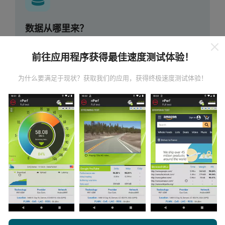
数据从哪里来？
数据是从nPerf应用程序用户执行的测试中收集的。这些
前往应用程序获得最佳速度测试体验！
是在真实条件下直接在现场进行的测试。如果您也想参
与其中，只需将nPerf应用程序下载到智能手机上即可。
为什么要满足于现状？获取我们的应用，获得终极速度测试体验！
数据越多，地图将越全面！
如何进行更新？
机器人每小时会自动更新网络覆盖图。速度图每15分钟
更新一次
。数据显示两年。两年后，每月一次从地图中
删除最旧的数据。