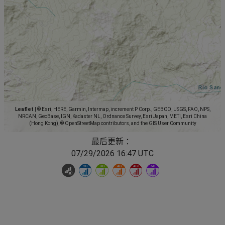
Leaflet
|
© Esri, HERE, Garmin, Intermap, increment P Corp., GEBCO, USGS, FAO, NPS,
NRCAN, GeoBase, IGN, Kadaster NL, Ordnance Survey, Esri Japan, METI, Esri China
(Hong Kong), © OpenStreetMap contributors, and the GIS User Community
最后更新 ：
07/29/2026 16:47 UTC