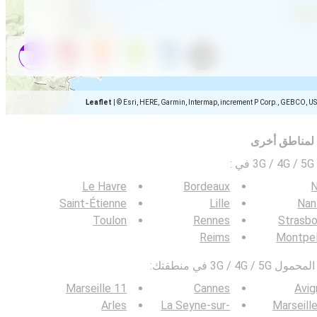
Leaflet
|
© Esri, HERE, Garmin, Intermap, increment P Corp., GEBCO, U
 لمناطق أخرى
ي
:
Le Havre
Bordeaux
N
Saint-Étienne
Lille
Nan
Toulon
Rennes
Strasbo
Reims
Montpel
3G / في منطقتك:
Marseille 11
Cannes
Avig
Arles
La Seyne-sur-
Marseill