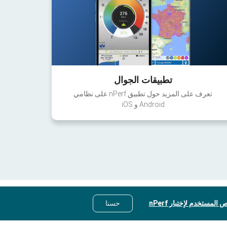
تطبيقات الجوال
تعرف على المزيد حول تطبيق nPerf على نظامي
Android و iOS
 المستخدم لإختبار nPerf
حسنا