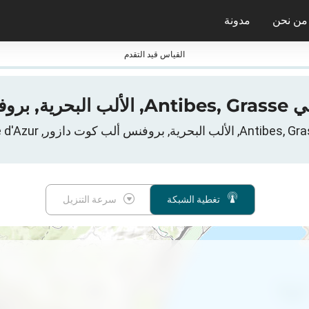
من نحن
مدونة
جائزة nPerf ومعاييرها
القياس قيد التقدم
تغطية الشبكة
سرعة التنزيل