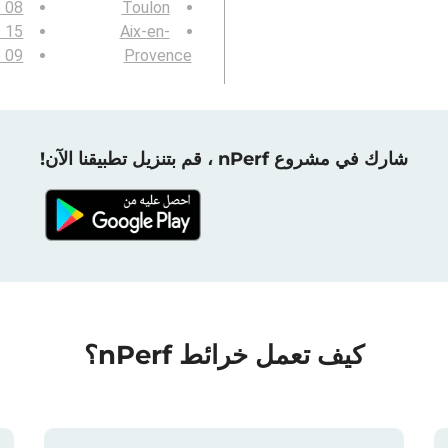
e 08
Toulon
e 15
Aix-en-
e 09
Provence
شارك في مشروع nPerf ، قم بتنزيل تطبيقنا الآن!
كيف تعمل خرائط nPerf؟