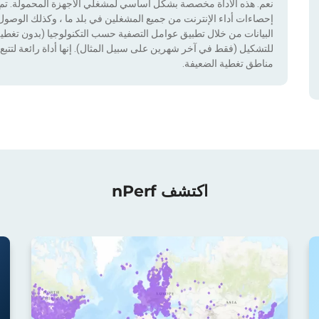
نعم. هذه الأداة مخصصة بشكل أساسي لمشغلي الأجهزة المحمولة. تم دم
إحصاءات أداء الإنترنت من جميع المشغلين في بلد ما ، وكذلك الوصول إ
للتشكيل (فقط في آخر شهرين على سبيل المثال). إنها أداة رائعة لتتبع إ
مناطق تغطية الضعيفة.
اكتشف nPerf