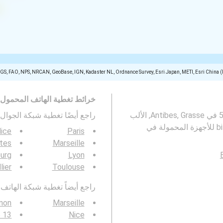
SGS, FAO, NPS, NRCAN, GeoBase, IGN, Kadaster NL, Ordnance Survey, Esri Japan, METI, Esri China 
خرائط تغطية الهاتف المحمول
تمثل هذه الخريطة تغطية شبكات الجوال 2G و 3G و 4G و 5G في Antibes, Grasse, الألب
راجع أيضًا تغطية شبكة الجوال 3G / 4G / 5G ف
ice
Paris
tes
Marseille
urg
Lyon
lier
Toulouse
راجع أيضاً تغطية شبكة الهاتف المحمول  4G / 5G
non
Marseille
e 13
Nice