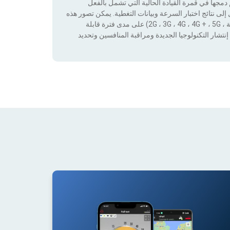
جها في قمرة القيادة الحالية التي تشمل بالفعل
لى نتائج اختبار السرعة وبيانات التغطية. يمكن تصور هذه
البيانات من خلال تطبيق عوامل التصفية حسب التكنولوجيا (بدون تغطية ، 2G ، 3G ، 4G ، 4G + ، 5G) على مدى فترة قابلة
نتشار التكنولوجيا الجديدة ومراقبة المنافسين وتحديد