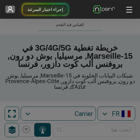
إجراء اختبار السرعة
القياس قيد التقدم
خريطة تغطية 3G/4G/5G في
Marseille-15, مرسيليا, بوش دو رون,
بروفنس ألب كوت دازور، فرنسا
شبكات البيانات الخلوية في Marseille-15, مرسيليا, بوش
دو رون, بروفنس ألب كوت دازور, Provence-Alpes-Côte
d'Azur, فرنسا
FR