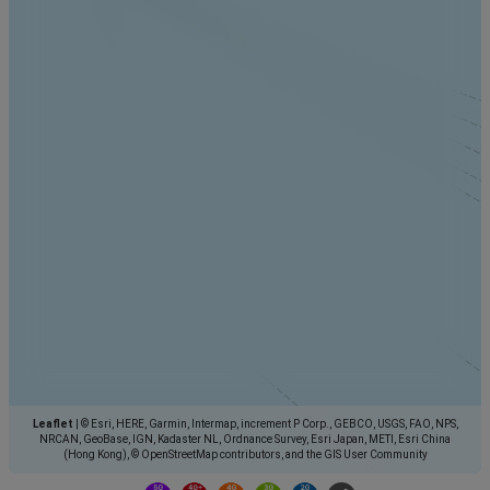
Leaflet
|
© Esri, HERE, Garmin, Intermap, increment P Corp., GEBCO, USGS, FAO, NPS,
NRCAN, GeoBase, IGN, Kadaster NL, Ordnance Survey, Esri Japan, METI, Esri China
(Hong Kong), © OpenStreetMap contributors, and the GIS User Community