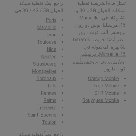
تمثل هذه الخريطة تغطية
راجع أيضًا تغطية شبكة
شبكات الجوال 2G و 3G و
الجوال 3G / 4G / 5G في
:
4G و 5G في Marseille-
Paris
15, مرسيليا, بوش دو رون,
Marseille
بروفنس ألب كوت دازور.
Lyon
انظر أيضًا: خريطة bitrates
Toulouse
للأجهزة المحمولة في
Nice
Marseille-15, مرسيليا,
Nantes
بوش دو رون, بروفنس ألب
Strasbourg
كوت دازور
.
Montpellier
Bordeaux
Orange Mobile
Lille
Free Mobile
Rennes
SFR Mobile
Reims
Bouygues Mobile
Le Havre
Saint-Étienne
Toulon
راجع أيضاً تغطية شبكة