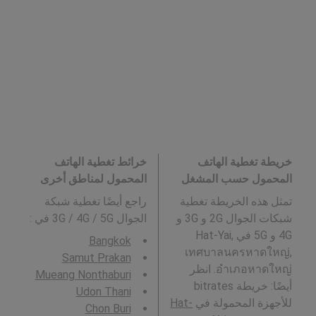
خريطة تغطية الهاتف
خرائط تغطية الهاتف
المحمول حسب المشغل
المحمول لمناطق أخرى
تمثل هذه الخريطة تغطية
راجع أيضًا تغطية شبكة
شبكات الجوال 2G و 3G و
الجوال 3G / 4G / 5G في
:
4G و 5G في Hat-Yai,
Bangkok
เทศบาลนครหาดใหญ่,
Samut Prakan
อำเภอหาดใหญ่. انظر
Mueang Nonthaburi
أيضًا: خريطة bitrates
Udon Thani
للأجهزة المحمولة في
Hat-
Chon Buri