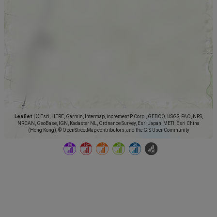
Leaflet
|
© Esri, HERE, Garmin, Intermap, increment P Corp., GEBCO, USGS, FAO, NPS,
NRCAN, GeoBase, IGN, Kadaster NL, Ordnance Survey, Esri Japan, METI, Esri China
(Hong Kong), © OpenStreetMap contributors, and the GIS User Community