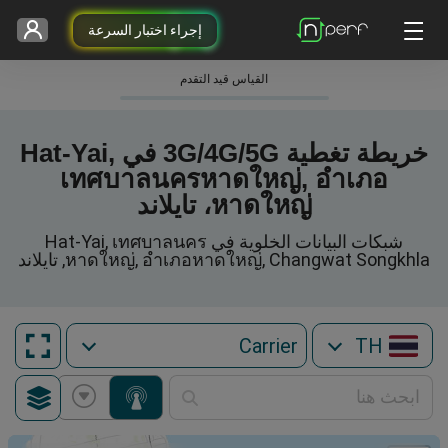
إجراء اختبار السرعة
القياس قيد التقدم
خريطة تغطية 3G/4G/5G في Hat-Yai,
เทศบาลนครหาดใหญ่, อำเภอ
หาดใหญ่، تايلاند
شبكات البيانات الخلوية في Hat-Yai, เทศบาลนคร
หาดใหญ่, อำเภอหาดใหญ่, Changwat Songkhla, تايلاند
TH