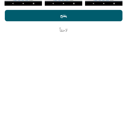
من الخرائط مرة واحدة في الشهر.
من خلال تصفح nPerf.com ، فانك بذلك توافق علي
سياسة الاستخدام
الخصوصية وملفات تعريف الارتباط
بالإضافة
لإتفاقية ترخيص المستخدم
يفتح
لإختبار nPerf
لاحقاً
حسنا
ما مدي موثوقيته ودقته ؟
تجرى الاختبارات على أجهزة المستخدمين. تعتمد دقة تحديد
الموقع الجغرافي على جودة استقبال إشارة GPS في وقت
الاختبار. بالنسبة إلى بيانات التغطية ، نحتفظ فقط بالاختبارات
ذات الموقع الجغرافي الأقصى
دقة 50 مترًا
. لسرعة التنزيل ،
يصل هذا الحد إلى 200 متر.
كيف يمكنني الحصول على البيانات الخام؟