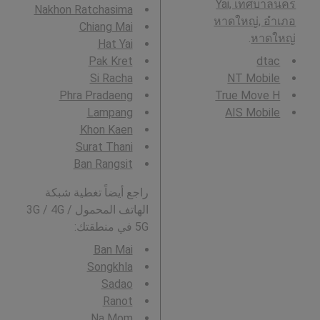
Yai, เทศบาลนคร
Nakhon Ratchasima
หาดใหญ่, อำเภอ
Chiang Mai
.
หาดใหญ่
Hat Yai
Pak Kret
dtac
Si Racha
NT Mobile
Phra Pradaeng
True Move H
Lampang
AIS Mobile
Khon Kaen
Surat Thani
Ban Rangsit
راجع أيضاً تغطية شبكة
الهاتف المحمول 3G / 4G /
5G في منطقتك:
Ban Mai
Songkhla
Sadao
Ranot
Na Mom