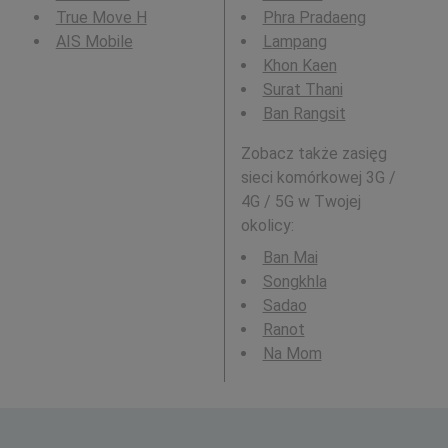
True Move H
Phra Pradaeng
AIS Mobile
Lampang
Khon Kaen
Surat Thani
Ban Rangsit
Zobacz także zasięg
sieci komórkowej 3G /
4G / 5G w Twojej
okolicy:
Ban Mai
Songkhla
Sadao
Ranot
Na Mom