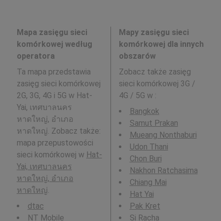
Mapa zasięgu sieci
Mapy zasięgu sieci
komórkowej według
komórkowej dla innych
operatora
obszarów
Ta mapa przedstawia
Zobacz także zasięg
zasięg sieci komórkowej
sieci komórkowej 3G /
2G, 3G, 4G i 5G w Hat-
4G / 5G w
:
Yai, เทศบาลนคร
Bangkok
หาดใหญ่, อำเภอ
Samut Prakan
หาดใหญ่. Zobacz także:
Mueang Nonthaburi
mapa przepustowości
Udon Thani
sieci komórkowej w
Hat-
Chon Buri
Yai, เทศบาลนคร
Nakhon Ratchasima
หาดใหญ่, อำเภอ
Chiang Mai
หาดใหญ่
.
Hat Yai
dtac
Pak Kret
NT Mobile
Si Racha