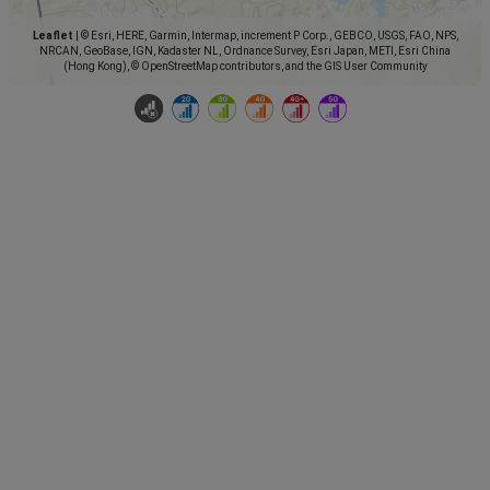
Leaflet
|
© Esri, HERE, Garmin, Intermap, increment P Corp., GEBCO, USGS, FAO, NPS,
NRCAN, GeoBase, IGN, Kadaster NL, Ordnance Survey, Esri Japan, METI, Esri China
(Hong Kong), © OpenStreetMap contributors, and the GIS User Community