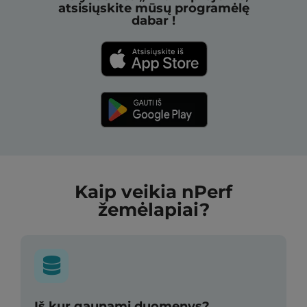
atsisiųskite mūsų programėlę
dabar !
Kaip veikia nPerf
žemėlapiai?
Iš kur gaunami duomenys?