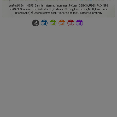
Leaflet
|
© Esri, HERE, Garmin, Intermap, increment P Corp., GEBCO, USGS, FAO, NPS,
NRCAN, GeoBase, IGN, Kadaster NL, Ordnance Survey, Esri Japan, METI, Esri China
(Hong Kong), © OpenStreetMap contributors, and the GIS User Community