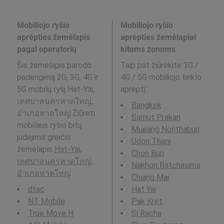
Mobiliojo ryšio
Mobiliojo ryšio
aprėpties žemėlapis
aprėpties žemėlapiai
pagal operatorių
kitoms zonoms
Šis žemėlapis parodo
Taip pat žiūrėkite 3G /
padengimą 2G, 3G, 4G ir
4G / 5G mobiliojo tinklo
5G mobilų ryšį Hat-Yai,
aprėptį
:
เทศบาลนครหาดใหญ่,
Bangkok
อำเภอหาดใหญ่.Žiūrėti :
Samut Prakan
mobilaus ryšio bitų
Mueang Nonthaburi
judėjimo greičio
Udon Thani
žemėlapis
Hat-Yai,
Chon Buri
เทศบาลนครหาดใหญ่,
Nakhon Ratchasima
อำเภอหาดใหญ่
.
Chiang Mai
dtac
Hat Yai
NT Mobile
Pak Kret
True Move H
Si Racha