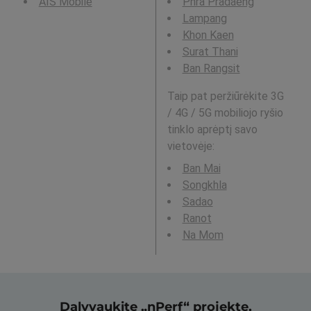
AIS Mobile
Phra Pradaeng
Lampang
Khon Kaen
Surat Thani
Ban Rangsit
Taip pat peržiūrėkite 3G
/ 4G / 5G mobiliojo ryšio
tinklo aprėptį savo
vietovėje:
Ban Mai
Songkhla
Sadao
Ranot
Na Mom
Dalyvaukite „nPerf“ projekte,