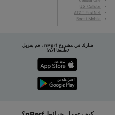
Cellular One
U.S. Cellular
AT&T FirstNet
Boost Mobile
شارك في مشروع nPerf ، قم بتنزيل
تطبيقنا الآن!
كيف تعمل خرائط nPerf؟