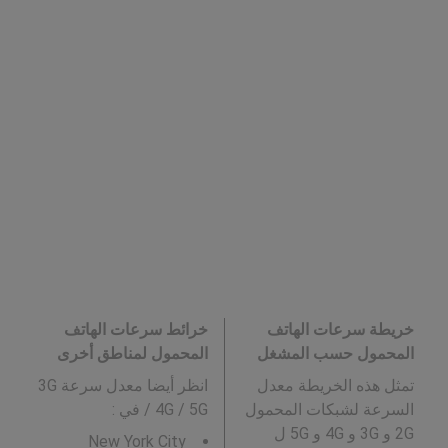
خريطة سرعات الهاتف
خرائط سرعات الهاتف
المحمول حسب المشغل
المحمول لمناطق أخرى
تمثل هذه الخريطة معدل
انظر أيضا معدل سرعة 3G
السرعة لشبكات المحمول
/ 4G / 5G في
:
2G و 3G و 4G و 5G ل
New York City