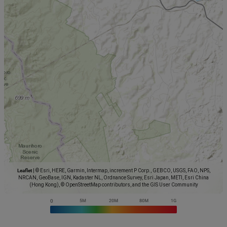
Leaflet
|
© Esri, HERE, Garmin, Intermap, increment P Corp., GEBCO, USGS, FAO, NPS,
NRCAN, GeoBase, IGN, Kadaster NL, Ordnance Survey, Esri Japan, METI, Esri China
(Hong Kong), © OpenStreetMap contributors, and the GIS User Community