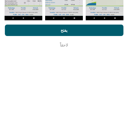
يتم تحديث خرائط تغطية الشبكة تلقائيًا بواسطة الروبوت كل
ساعة. و يتم
تحديث خرائط السرعة كل 15 دقيقة
. و يتم عرض
البيانات لمدة عامين. ولكن بعد عامين ، تتم إزالة أقدم البيانات
من خلال تصفح nPerf.com ، فانك بذلك توافق علي
سياسة الاستخدام
من الخرائط مرة واحدة في الشهر.
الخصوصية وملفات تعريف الارتباط
بالإضافة
لإتفاقية ترخيص المستخدم
يفتح
لإختبار nPerf
لاحقاً
حسنا
ما مدي موثوقيته ودقته ؟
تجرى الاختبارات على أجهزة المستخدمين. تعتمد دقة تحديد
الموقع الجغرافي على جودة استقبال إشارة GPS في وقت
الاختبار. بالنسبة إلى بيانات التغطية ، نحتفظ فقط بالاختبارات
ذات الموقع الجغرافي الأقصى
دقة 50 مترًا
. لسرعة التنزيل ،
يصل هذا الحد إلى 200 متر.