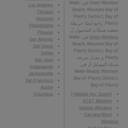
Union Wireless في Waihi-
Los Angeles
Beach, Western Bay of
Chicago
Plenty District, Bay of
Houston
Plenty. راجع أيضًا: خريطة
Philadelphia
تغطية شبكات المحمول ل
Phoenix
Union Wireless
في Waihi-
San Antonio
Beach, Western Bay of
San Diego
Plenty District, Bay of
Dallas
Plenty و معدل سرعة
San Jose
شبكة الموبايل ل في
Indianapolis
Waihi-Beach, Western
Jacksonville
Bay of Plenty District,
San Francisco
Bay of Plenty.
Austin
Columbus
T-Mobile (inc. Sprint)
AT&T Mobility
Verizon Wireless
Carolina West
Wireless