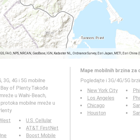
SGS, FAO, NPS, NRCAN, GeoBase, IGN, Kadaster NL, Ordnance Survey, Esri Japan, METI, Esri China 
Mape mobilnih brzina za 
, 3G, 4G i 5G mobilne
Pogledajte i 3G/4G/5G brz
, Bay of Plenty.Takođe
New York City
Phi
 mreže u Waihi-Beach,
Los Angeles
Ph
e protoka mobilne mreže u
Chicago
San
Plenty
Houston
Sa
 West
U.S. Cellular
AT&T FirstNet
 One
Boost Mobile