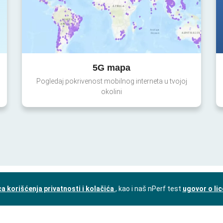
5G mapa
Pogledaj pokrivenost mobilnog interneta u tvojoj
okolini
a korišćenja privatnosti i kolačića
, kao i naš nPerf test
ugovor o li