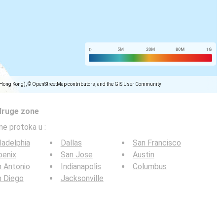
(Hong Kong), © OpenStreetMap contributors, and the GIS User Community
druge zone
ine protoka u
:
ladelphia
Dallas
San Francisco
oenix
San Jose
Austin
 Antonio
Indianapolis
Columbus
n Diego
Jacksonville