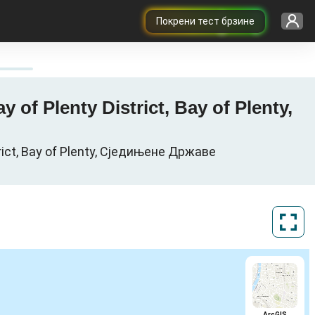
Покрени тест брзине
 of Plenty District, Bay of Plenty,
rict, Bay of Plenty, Сједињене Државе
ArcGIS