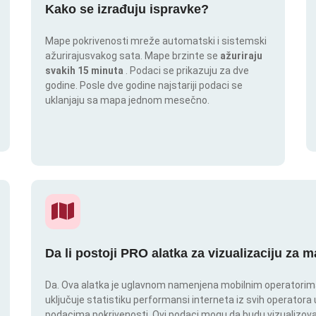
Kako se izrađuju ispravke?
Mape pokrivenosti mreže automatski i sistemski
ažurirajusvakog sata. Mape brzinte se
ažuriraju
svakih 15 minuta
. Podaci se prikazuju za dve
godine. Posle dve godine najstariji podaci se
uklanjaju sa mapa jednom mesečno.
Da li postoji PRO alatka za vizualizaciju za 
Da. Ova alatka je uglavnom namenjena mobilnim operatorima.
uključuje statistiku performansi interneta iz svih operatora u
podacima pokrivenosti. Ovi podaci mogu da budu vizualizovan