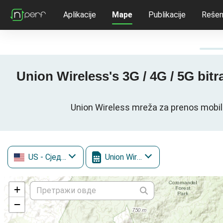
Aplikacije
Mape
Publikacije
Rešen
Union Wireless's 3G / 4G / 5G bitr
Union Wireless mreža za prenos mobil
US
- Сједињене Државе
Union Wireless
+
−