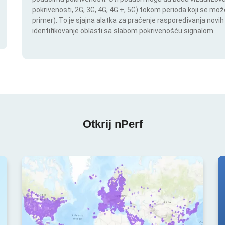
pokrivenosti, 2G, 3G, 4G, 4G +, 5G) tokom perioda koji se m
primer). To je sjajna alatka za praćenje raspoređivanja novi
identifikovanje oblasti sa slabom pokrivenošću signalom.
Otkrij nPerf