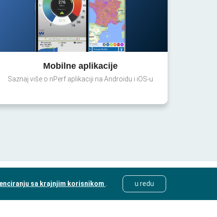
Mobilne aplikacije
Saznaj više o nPerf aplikaciji na Androidu i iOS-u
cenciranju sa krajnjim korisnikom
.
u redu