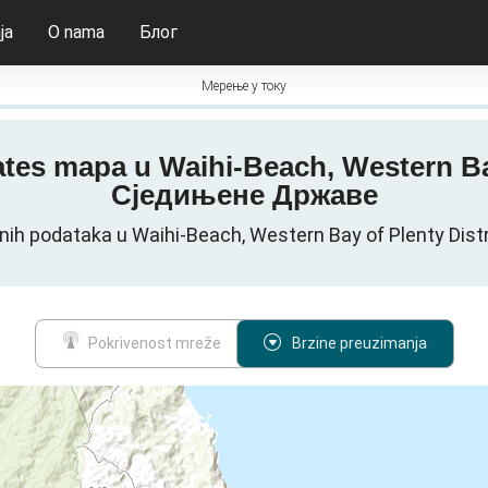
ja
O nama
Блог
Мерење у току
ates mapa u Waihi-Beach, Western Bay
Сједињене Државе
nih podataka u Waihi-Beach, Western Bay of Plenty Dist
Pokrivenost mreže
Brzine preuzimanja