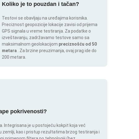
Koliko je to pouzdan i tačan?
Testovi se obavljaju na uređajima korisnika.
Preciznost geopozicije lokacije zavisi od prijema
GPS signala u vreme testiranja. Za podatke o
izveštavanju, zadržavamo testove samo sa
maksimalnom geolokacijom
preciznošću od 50
metara
. Za brzine preuzimanja, ovaj prag ide do
200 metara.
mape pokrivenosti?
 Integrisana je u postojeću kokpit koja već
 zemlji, kao i pristup rezultatima brzog testiranja i
i primenom filtera po tehnologiji (bez