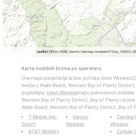
Leaflet
|
© Esri, HERE, Garmin, Intermap, increment P Corp., GEBCO, U
Karta mobilnih brzina po operateru
Ova mapa predstavlja brzine protoka Union Wireless2G
mreže u Waihi-Beach, Western Bay of Plenty District
pogledajte:
Union Wireless
mapu pokrivenosti mobilne
Western Bay of Plenty District, Bay of Plenty i brzin
Waihi-Beach, Western Bay of Plenty District, Bay of 
T-Mobile (inc.
Verizon
Carolina
Sprint)
Wireless
Wireless
AT&T Mobility
Cellular