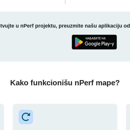
tvujte u nPerf projektu, preuzmite našu aplikaciju o
Kako funkcionišu nPerf mape?