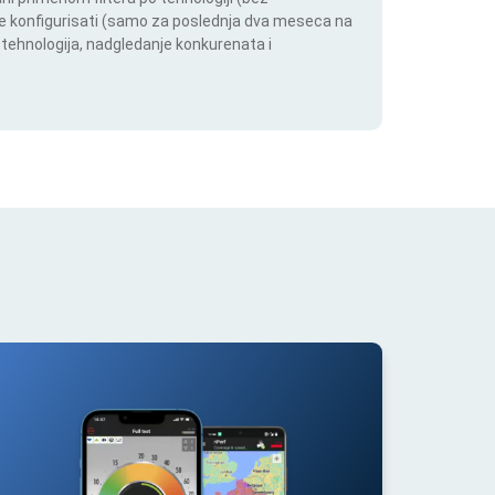
ože konfigurisati (samo za poslednja dva meseca na
h tehnologija, nadgledanje konkurenata i