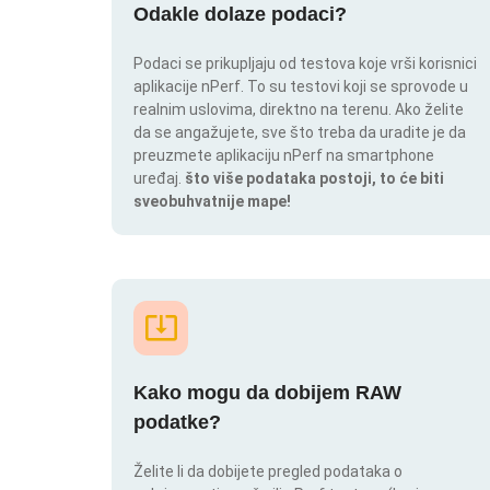
Odakle dolaze podaci?
Podaci se prikupljaju od testova koje vrši korisnici
aplikacije nPerf. To su testovi koji se sprovode u
realnim uslovima, direktno na terenu. Ako želite
da se angažujete, sve što treba da uradite je da
preuzmete aplikaciju nPerf na smartphone
uređaj.
što više podataka postoji, to će biti
sveobuhvatnije mape!
Kako mogu da dobijem RAW
podatke?
Želite li da dobijete pregled podataka o