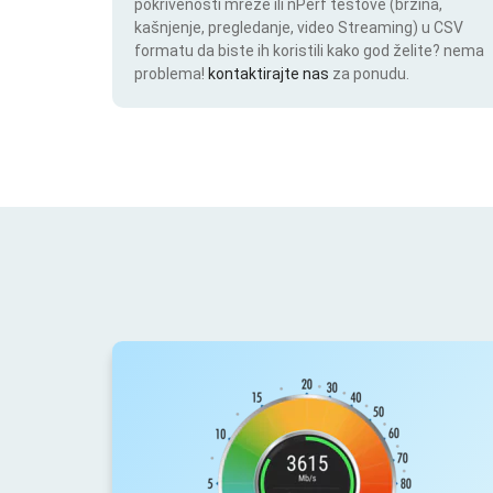
pokrivenosti mreže ili nPerf testove (brzina,
kašnjenje, pregledanje, video Streaming) u CSV
formatu da biste ih koristili kako god želite? nema
problema!
kontaktirajte nas
za ponudu.