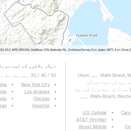
SGS, FAO, NPS, NRCAN, GeoBase, IGN, Kadaster NL, Ordnance Survey, Esri Japan, METI, Esri China 
دیگر علاقوں کے لیے موبا
یہ نقشہ Waihi-Beach, Western Bay of Plenty District, Bay of Plenty میں Union
3G / 4G / 5G میں بٹریٹ بھی دیکھیں۔ :
نیٹ ورک کے بٹ ریٹ کی نمائندگی
phia
New York City
موبائل نیٹ ورک کوریج
nix
Los Angeles
کا نقشہ اور Waihi-Beach, Western Bay of Plenty District, Bay of Plenty میں
onio
Chicago
ego
Houston
U.S. Cellular
Caro
AT&T FirstNet
Boost Mobile
Cel