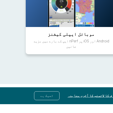
موبائل ایپلی کیشنز
Android اور iOS پر nPerf ایپ کے بارے میں مزید
جانیں
ف کا لائسنس کا آخری معاہدہ
ٹھیک ہے