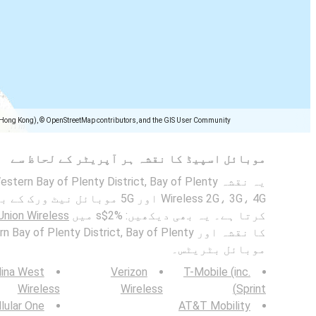
(Hong Kong), © OpenStreetMap contributors, and the GIS User Community
موبائل اسپیڈ کا نقشہ ہر آپریٹر کے لحاظ سے
Wireless 2G، 3G، 4G اور 5G موبائل 
کرتا ہے۔ یہ بھی دیکھیں: %2$s میں
Union Wireless
موبائل بٹریٹس۔
lina West
Verizon
T-Mobile (inc.
Wireless
Wireless
Sprint)
lular One
AT&T Mobility