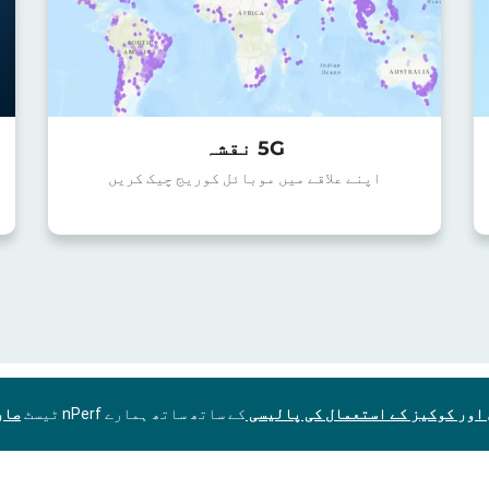
5G نقشہ
اپنے علاقے میں موبائل کوریج چیک کریں
اور کوکیز کے استعمال کی پالیسی
کے ساتھ ساتھ ہمارے nPerf ٹیسٹ
صار