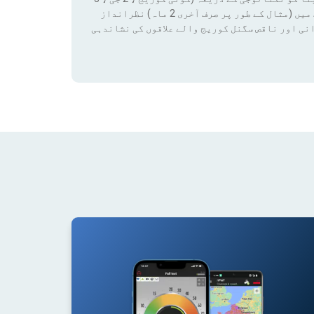
جی ، 4 جی ، 4 جی + ، 5 جی) فلٹر لگانے سے کسی قابل ترتیب مدت میں (مثال کے طور پر صرف آخری 2 ماہ) نظرانداز
نی اور ناقص سگنل کوریج والے علاقوں کی نشاندہی