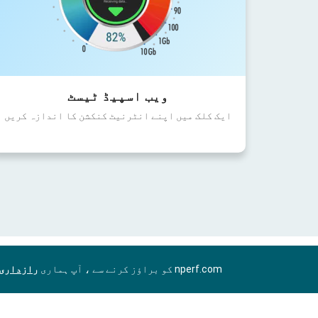
ویب اسپیڈ ٹیسٹ
ایک کلک میں اپنے انٹرنیٹ کنکشن کا اندازہ کریں
nperf.com کو براؤز کرنے سے ، آپ ہماری
رازداری 