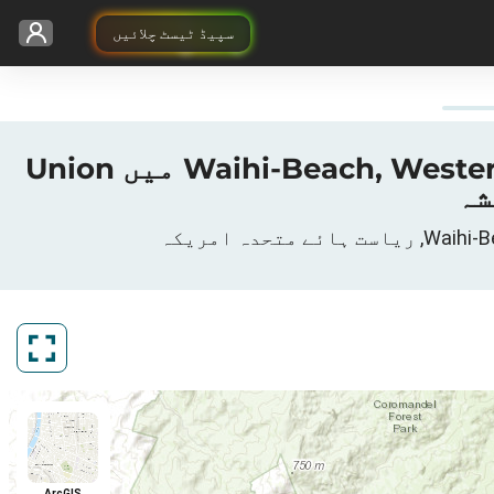
سپیڈ ٹیسٹ چلائیں
ریاست ہائے متحدہ امریکہ، Waihi-Beach, Western Bay of Plenty District, Bay of Plenty میں Union
ArcGIS