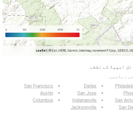
Leaflet
|
© Esri, HERE, Garmin, Intermap, increment P Corp., GEBCO, U
ئل اسپیڈ کے نقشے
San Francisco
Dallas
Philadel
Austin
San Jose
Phoe
Columbus
Indianapolis
San Ant
Jacksonville
San Di