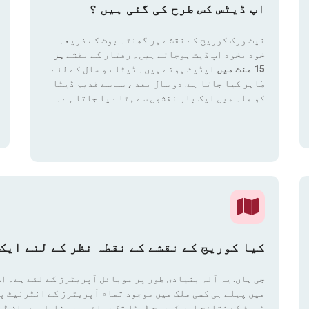
اپ ڈیٹس کس طرح کی گئی ہیں ؟
نیٹ ورک کوریج کے نقشے ہر گھنٹہ بوٹ کے ذریعہ
خود بخود اپ ڈیٹ ہوجاتے ہیں۔ رفتار کے نقشے
ہر
15 منٹ میں
اپڈیٹ ہوتے ہیں۔ ڈیٹا دو سال کے لئے
ظاہر کیا جاتا ہے. دو سال بعد ، سب سے قدیم ڈیٹا
کو ماہ میں ایک بار نقشوں سے ہٹا دیا جاتا ہے۔
کیا کوریج کے نقشے کے نقطہ نظر کے لئے ایک 
جی ہاں. یہ آلہ بنیادی طور پر موبائل آپریٹرز کے لئے ہے۔ اس
میں پہلے ہی کسی ملک میں موجود تمام آپریٹرز کے انٹرنیٹ پ