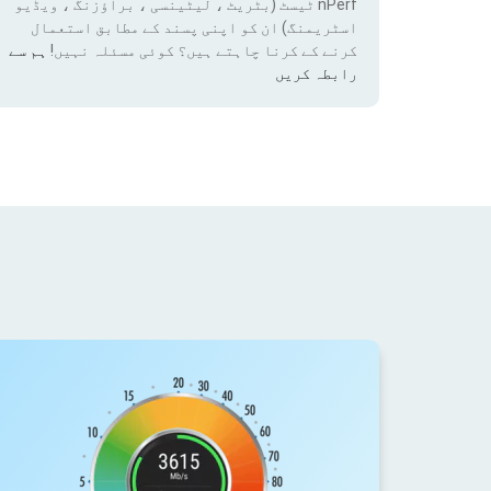
nPerf ٹیسٹ (بٹریٹ ، لیٹینسی ، براؤزنگ ، ویڈیو
اسٹریمنگ) ان کو اپنی پسند کے مطابق استعمال
کرنے کے کرنا چاہتے ہیں؟ کوئی مسئلہ نہیں!
ہم سے
رابطہ کریں