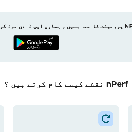
ہماری ایپ ڈاؤن لوڈ کریں!
nPerf نقشے کیسے کام کرتے ہیں ؟