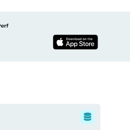
NPerf پروجیکٹ کا حصہ بنیں ، 