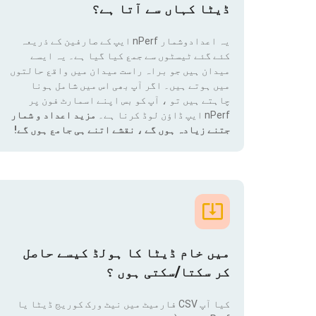
ڈیٹا کہاں سے آتا ہے؟
یہ اعدادوشمار nPerf ایپ کے صارفین کے ذریعہ
کئے گئے ٹیسٹوں سے جمع کیا گیا ہے۔ یہ ایسے
میدان ہیں جو براہ راست میدان میں واقع حالتوں
میں ہوتے ہیں۔ اگر آپ بھی اس میں شامل ہونا
چاہتے ہیں تو ، آپ کو بس اپنے اسمارٹ فون پر
nPerf ایپ ڈاؤن لوڈ کرنا ہے۔
مزید اعداد و شمار
جتنے زیادہ ہوں گے ، نقشے اتنے ہی جامع ہوں گے!
میں خام ڈیٹا کا ہولڈ کیسے حاصل
کر سکتا/سکتی ہوں ؟
کیا آپ CSV فارمیٹ میں نیٹ ورک کوریج ڈیٹا یا