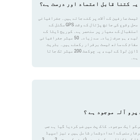
یہ کتنا قابل اعتماد اور درست ہے؟
ٹیسٹ صارفین کے آلات پر کئے جاتے ہیں۔ جغرافیائی
محل وقوع کی جانچ پڑتال کے وقت GPS سگنل کے
استقبال کے معیار پر منحصر ہے۔ کوریج ڈیٹا کے
لیے ، ہم صرف زیادہ سے زیادہ 50 میٹر جغرافیائی
مقام
کے ساتھ ٹیسٹ برقرار رکھتے ہیں۔ بٹریٹ
ڈاؤن لوڈ کے لیے ، یہ چوکھٹ 200 میٹر تک جاتا
ہے۔
پرو آلہ موجود ہے ؟
 کو ایک موجودہ کاک پٹ میں ضم کردیا گیا ہے جس
رفارمنس کے اعدادوشمار شامل ہیں ، نیز اسپیڈ
ٹیسٹ کے نتائج اور کوریج ڈیٹا تک رسائی بھی شامل ہے۔ ان ڈیٹا کو ٹکنالوجی کے ذریعہ (کوئی کوریج ، 2 جی ، 3