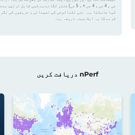
کیا جاسکتا ہے۔ نئی ٹکنالوجی کی تعیناتی ، حریفوں کی نگرا
کرنے کا یہ ایک عمدہ ذریعہ ہے۔
nPerf دریافت کریں