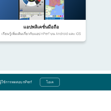
แอปพลิเคชั่นมือถือ
เรียนรู้เพิ่มเติมเกี่ยวกับแอป nPerf บน Android และ iOS
ผู้ใช้การทดสอบ nPerf
โอเค