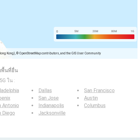
Hong Kong), © OpenStreetMap contributors, and the GIS User Community
้นที่อื่น
/ 5G ใน
:
ladelphia
Dallas
San Francisco
oenix
San Jose
Austin
 Antonio
Indianapolis
Columbus
n Diego
Jacksonville