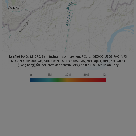
Leaflet
|
© Esri, HERE, Garmin, Intermap, increment P Corp., GEBCO, USGS, FAO, NPS,
NRCAN, GeoBase, IGN, Kadaster NL, Ordnance Survey, Esri Japan, METI, Esri China
(Hong Kong), © OpenStreetMap contributors, and the GIS User Community