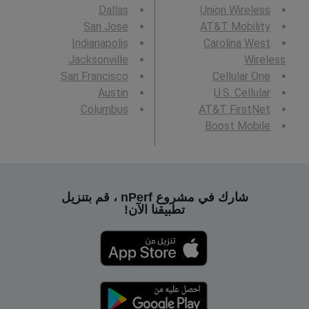
Dallas
Union Wireless
San Jose
AT&T Mobility
Indianapolis
Carolina West
Jacksonville
Wireless
San Francisco
Cellular One
Austin
U.S. Cellular
Columbus
AT&T FirstNet
Boost Mobile
شارك في مشروع nPerf ، قم بتنزيل
تطبيقنا الآن!