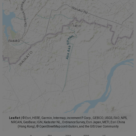
Leaflet
|
© Esri, HERE, Garmin, Intermap, increment P Corp., GEBCO, USGS, FAO, NPS,
NRCAN, GeoBase, IGN, Kadaster NL, Ordnance Survey, Esri Japan, METI, Esri China
(Hong Kong), © OpenStreetMap contributors, and the GIS User Community