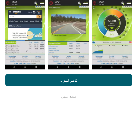
اپ ڈیٹس کس طرح کی گئی ہیں ؟
نیٹ ورک کوریج کے نقشے ہر گھنٹہ بوٹ کے ذریعہ خود
بخود اپ ڈیٹ ہوجاتے ہیں۔ رفتار کے نقشے
ہر 15 منٹ
میں
اپڈیٹ ہوتے ہیں۔ ڈیٹا دو سال کے لئے ظاہر کیا
جاتا ہے. دو سال بعد ، سب سے قدیم ڈیٹا کو ماہ میں ایک
بار نقشوں سے ہٹا دیا جاتا ہے۔
nperf.com کو براؤز کرنے سے ، آپ ہماری
رازداری اور کوکیز کے
استعمال کی پالیسی
کے ساتھ ساتھ ہمارے nPerf ٹیسٹ
صارف کا
کھولیں۔
لائسنس کا آخری معاہدہ
بعد میں
ٹھیک ہے
یہ کتنا قابل اعتماد اور درست ہے؟
ٹیسٹ صارفین کے آلات پر کئے جاتے ہیں۔ جغرافیائی محل
وقوع کی جانچ پڑتال کے وقت GPS سگنل کے استقبال کے