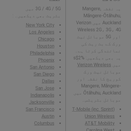
یہ نقشہ Mangere,
3G / 4G / 5G میں
Māngere-Ōtāhuhu,
بٹریٹ بھی دیکھیں۔ :
Auckland میں Verizon
New York City
Wireless 2G، 3G، 4G
Los Angeles
اور 5G موبائل نیٹ
Chicago
ورک کے بٹ ریٹ کی
Houston
نمائندگی کرتا ہے۔
Philadelphia
یہ بھی دیکھیں: %2$s
Phoenix
میں
Verizon Wireless
San Antonio
موبائل نیٹ ورک
San Diego
کوریج کا نقشہ اور
Dallas
Mangere, Māngere-
San Jose
Ōtāhuhu, Auckland میں
Indianapolis
موبائل بٹریٹس۔
Jacksonville
San Francisco
T-Mobile (inc. Sprint)
Austin
Union Wireless
Columbus
AT&T Mobility
Carolina West