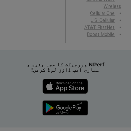
Wireless
Cellular One
U.S. Cellular
AT&T FirstNet
Boost Mobile
NPerf پروجیکٹ کا حصہ بنیں ،
ہماری ایپ ڈاؤن لوڈ کریں!