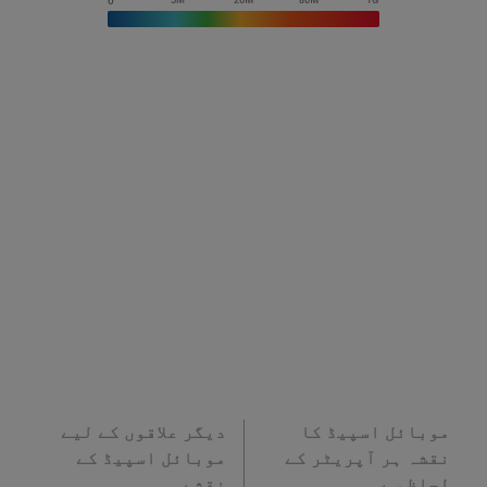
موبائل اسپیڈ کا
دیگر علاقوں کے لیے
نقشہ ہر آپریٹر کے
موبائل اسپیڈ کے
لحاظ سے
نقشے