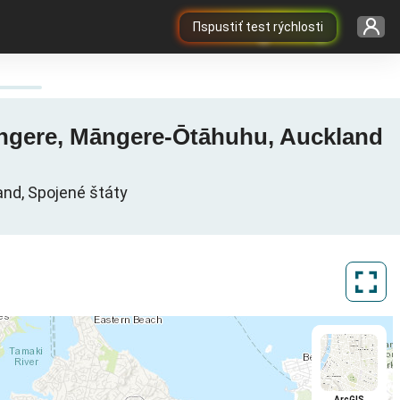
Пspustiť test rýchlosti
Mangere, Māngere-Ōtāhuhu, Auckland
nd, Spojené štáty
ArcGIS