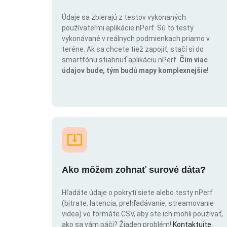
Údaje sa zbierajú z testov vykonaných
používateľmi aplikácie nPerf. Sú to testy
vykonávané v reálnych podmienkach priamo v
teréne. Ak sa chcete tiež zapojiť, stačí si do
smartfónu stiahnuť aplikáciu nPerf.
Čím viac
údajov bude, tým budú mapy komplexnejšie!
Ako môžem zohnať surové dáta?
Hľadáte údaje o pokrytí siete alebo testy nPerf
(bitrate, latencia, prehľadávanie, streamovanie
videa) vo formáte CSV, aby ste ich mohli používať,
ako sa vám páči? Žiaden problém!
Kontaktujte