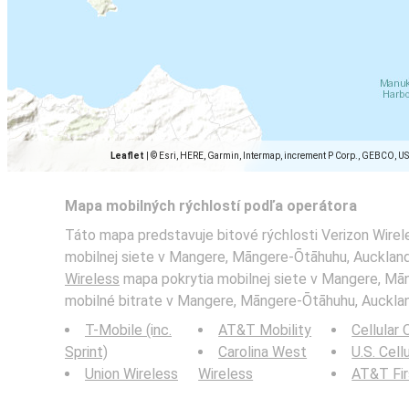
Leaflet
|
© Esri, HERE, Garmin, Intermap, increment P Corp., GEBCO, U
Mapa mobilných rýchlostí podľa operátora
Táto mapa predstavuje bitové rýchlosti Verizon Wirel
mobilnej siete v Mangere, Māngere-Ōtāhuhu, Auckland.
Wireless
mapa pokrytia mobilnej siete v Mangere, Mā
mobilné bitrate v Mangere, Māngere-Ōtāhuhu, Auckla
T-Mobile (inc.
AT&T Mobility
Cellular
Sprint)
Carolina West
U.S. Cell
Union Wireless
Wireless
AT&T Fi