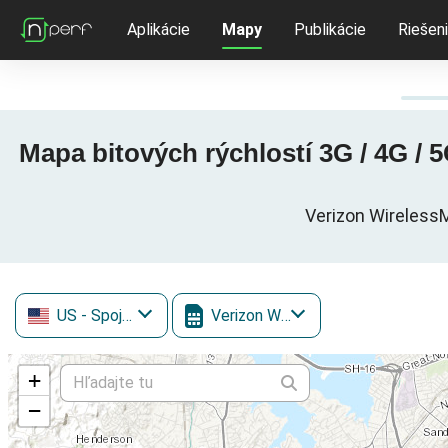
Aplikácie
Mapy
Publikácie
Riešen
Mapa bitových rýchlostí 3G / 4G /
Verizon Wireless
US
- Spojené štáty
Verizon Wireless
+
−