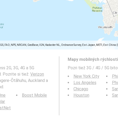
SGS, FAO, NPS, NRCAN, GeoBase, IGN, Kadaster NL, Ordnance Survey, Esri Japan, METI, Esri China 
Mapy mobilných rýchlostí 
ess 2G, 3G, 4G a 5G
Pozri tiež 3G / 4G / 5G bit
 Pozrite si tiež:
Verizon
New York City
Phi
ngere-Ōtāhuhu, Auckland a
Los Angeles
Ph
nd.
Chicago
San
 One
Boost Mobile
Houston
Sa
ular
rstNet