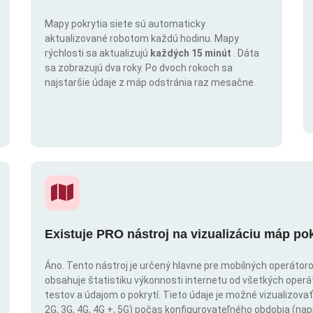
Mapy pokrytia siete sú automaticky
aktualizované robotom každú hodinu. Mapy
rýchlosti sa aktualizujú
každých 15 minút
. Dáta
sa zobrazujú dva roky. Po dvoch rokoch sa
najstaršie údaje z máp odstránia raz mesačne.
Existuje PRO nástroj na vizualizáciu máp po
Áno. Tento nástroj je určený hlavne pre mobilných operátorov
obsahuje štatistiku výkonnosti internetu od všetkých operáto
testov a údajom o pokrytí. Tieto údaje je možné vizualizovať 
2G, 3G, 4G, 4G +, 5G) počas konfigurovateľného obdobia (napr