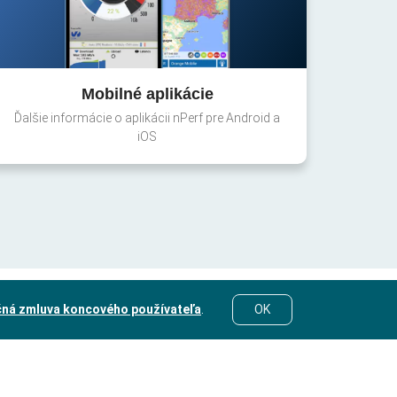
Mobilné aplikácie
Ďalšie informácie o aplikácii nPerf pre Android a
iOS
čná zmluva koncového používateľa
.
OK