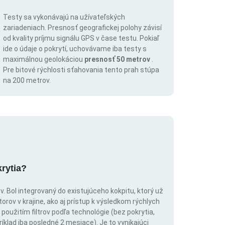
Testy sa vykonávajú na užívateľských
zariadeniach. Presnosť geografickej polohy závisí
od kvality príjmu signálu GPS v čase testu. Pokiaľ
ide o údaje o pokrytí, uchovávame iba testy s
maximálnou geolokáciou
presnosť 50 metrov
.
Pre bitové rýchlosti sťahovania tento prah stúpa
na 200 metrov.
krytia?
. Bol integrovaný do existujúceho kokpitu, ktorý už
rov v krajine, ako aj prístup k výsledkom rýchlych
použitím filtrov podľa technológie (bez pokrytia,
íklad iba posledné 2 mesiace). Je to vynikajúci