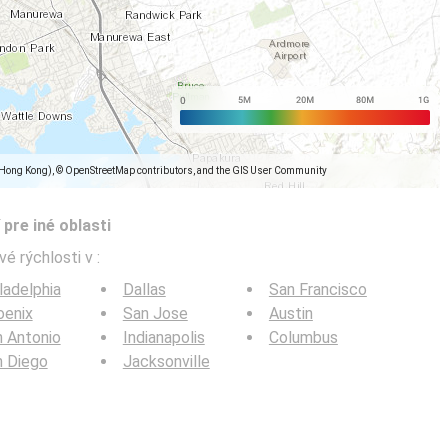
(Hong Kong), © OpenStreetMap contributors, and the GIS User Community
pre iné oblasti
ové rýchlosti v
:
ladelphia
Dallas
San Francisco
oenix
San Jose
Austin
 Antonio
Indianapolis
Columbus
n Diego
Jacksonville