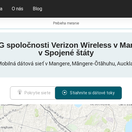
ia
O nás
Blog
Prebieha meranie
 5G spoločnosti Verizon Wireless v 
v Spojené štáty
Mobilná dátová sieť v Mangere, Māngere-Ōtāhuhu, Auckla
Pokrytie siete
Stiahnite si dátové toky