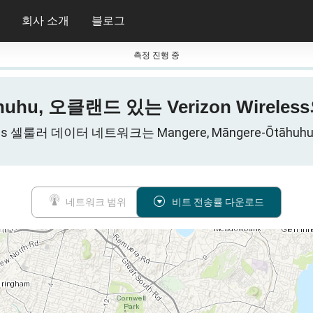
회사 소개
블로그
측정 진행 중
āhuhu, 오클랜드 있는 Verizon Wirel
eless 셀룰러 데이터 네트워크는 Mangere, Māngere-Ōtāhu
네트워크 범위
비트 전송률 다운로드