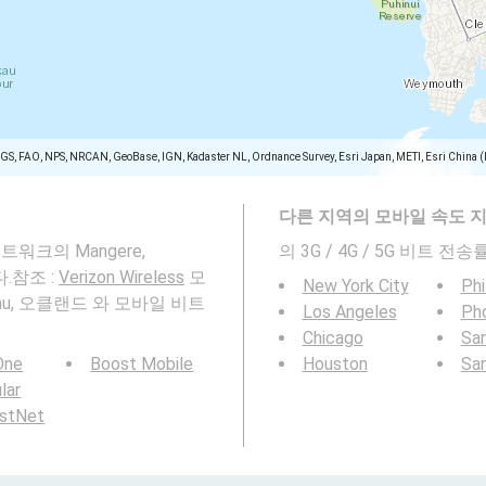
SGS, FAO, NPS, NRCAN, GeoBase, IGN, Kadaster NL, Ordnance Survey, Esri Japan, METI, Esri China 
다른 지역의 모바일 속도 
 네트워크의 Mangere,
의 3G / 4G / 5G 비트 
다.참조 :
Verizon Wireless
모
New York City
Phi
huhu, 오클랜드 와 모바일 비트
Los Angeles
Ph
Chicago
San
 One
Boost Mobile
Houston
Sa
ular
rstNet