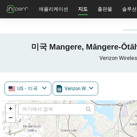
애플리케이션
지도
출판물
솔루션
미국 Mangere, Māngere-Ōt
Verizon Wir
US
- 미국
Verizon Wireless
+
−