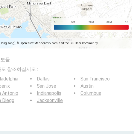
(Hong Kong), © OpenStreetMap contributors, and the GIS User Community
지도들
전송률도 참조하십시오 :
ladelphia
Dallas
San Francisco
oenix
San Jose
Austin
 Antonio
Indianapolis
Columbus
n Diego
Jacksonville