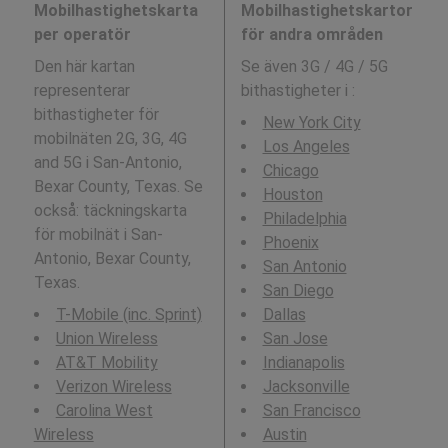
Mobilhastighetskarta
Mobilhastighetskartor
per operatör
för andra områden
Den här kartan
Se även 3G / 4G / 5G
representerar
bithastigheter i
:
bithastigheter för
New York City
mobilnäten 2G, 3G, 4G
Los Angeles
and 5G i San-Antonio,
Chicago
Bexar County, Texas. Se
Houston
också: täckningskarta
Philadelphia
för mobilnät i San-
Phoenix
Antonio, Bexar County,
San Antonio
Texas.
San Diego
T-Mobile (inc. Sprint)
Dallas
Union Wireless
San Jose
AT&T Mobility
Indianapolis
Verizon Wireless
Jacksonville
Carolina West
San Francisco
Wireless
Austin