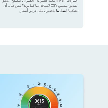
اختبارات nPerf (معدل السرعة ، الكمون ، التصفح ، تدفق
الفيديو) بتنسيق CSV لاستخدامها كما تريد؟ ليس هناك أى
مشكلة!
اتصل بنا
للحصول على عرض أسعار.