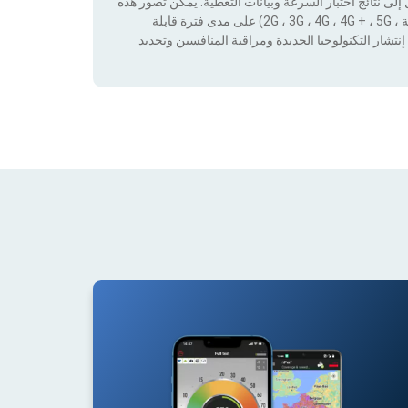
لى نتائج اختبار السرعة وبيانات التغطية. يمكن تصور هذه
البيانات من خلال تطبيق عوامل التصفية حسب التكنولوجيا (بدون تغطية ، 2G ، 3G ، 4G ، 4G + ، 5G) على مدى فترة قابلة
نتشار التكنولوجيا الجديدة ومراقبة المنافسين وتحديد