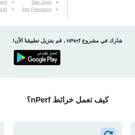
and
San Jose
ield
San Francisco
شارك في مشروع nPerf ، قم بتنزيل تطبيقنا الآن!
كيف تعمل خرائط nPerf؟