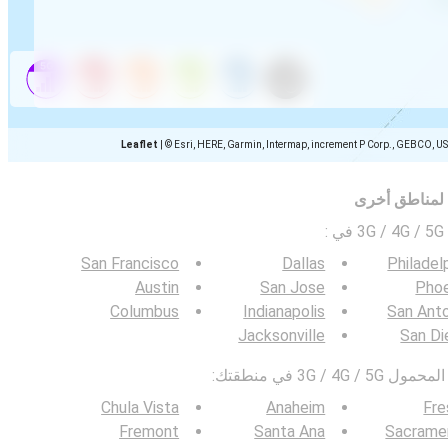
Leaflet
|
© Esri, HERE, Garmin, Intermap, increment P Corp., GEBCO, U
 لمناطق أخرى
ي
:
San Francisco
Dallas
Philadel
Austin
San Jose
Phoe
Columbus
Indianapolis
San Ant
Jacksonville
San Di
3G / في منطقتك:
Chula Vista
Anaheim
Fre
Fremont
Santa Ana
Sacrame