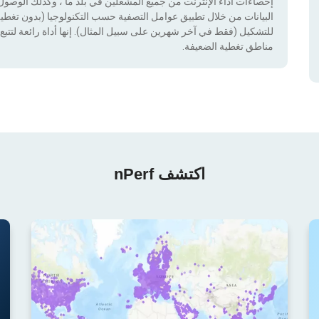
إحصاءات أداء الإنترنت من جميع المشغلين في بلد ما ، وكذلك الوصول إ
للتشكيل (فقط في آخر شهرين على سبيل المثال). إنها أداة رائعة لتتبع إ
مناطق تغطية الضعيفة.
اكتشف nPerf