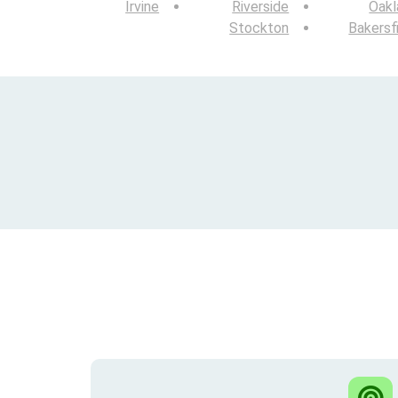
Irvine
Riverside
Oakl
Stockton
Bakersf