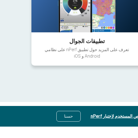
تطبيقات الجوال
تعرف على المزيد حول تطبيق nPerf على نظامي
Android و iOS
 المستخدم لإختبار nPerf
حسنا