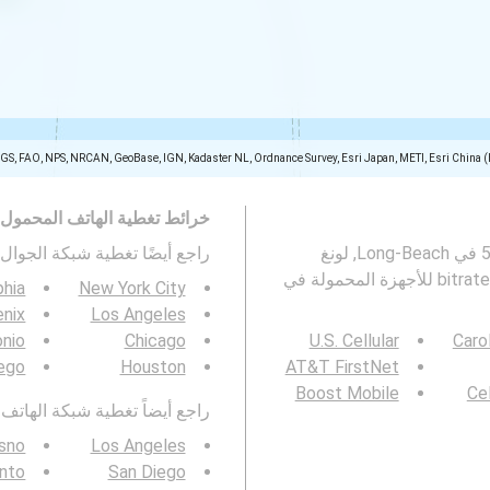
SGS, FAO, NPS, NRCAN, GeoBase, IGN, Kadaster NL, Ordnance Survey, Esri Japan, METI, Esri China 
خرائط تغطية الهاتف المحمول
تمثل هذه الخريطة تغطية شبكات الجوال 2G و 3G و 4G و 5G في Long-Beach, لونغ
راجع أيضًا تغطية شبكة الجوال 3G / 4G / 5G ف
phia
New York City
nix
Los Angeles
onio
Chicago
U.S. Cellular
Caro
ego
Houston
AT&T FirstNet
Boost Mobile
Cel
راجع أيضاً تغطية شبكة الهاتف المحمول  4G / 5G
sno
Los Angeles
nto
San Diego