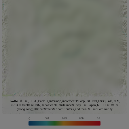
Leaflet
|
© Esri, HERE, Garmin, Intermap, increment P Corp., GEBCO, USGS, FAO, NPS,
NRCAN, GeoBase, IGN, Kadaster NL, Ordnance Survey, Esri Japan, METI, Esri China
(Hong Kong), © OpenStreetMap contributors, and the GIS User Community