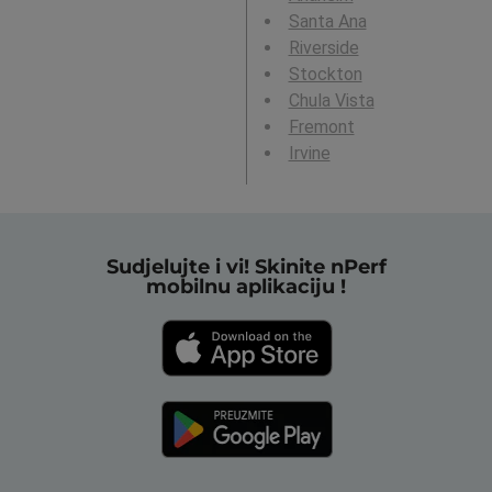
Santa Ana
Riverside
Stockton
Chula Vista
Fremont
Irvine
Sudjelujte i vi! Skinite nPerf
mobilnu aplikaciju !