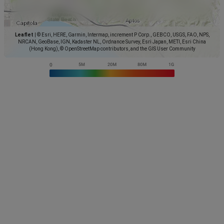
Leaflet
|
© Esri, HERE, Garmin, Intermap, increment P Corp., GEBCO, USGS, FAO, NPS,
NRCAN, GeoBase, IGN, Kadaster NL, Ordnance Survey, Esri Japan, METI, Esri China
(Hong Kong), © OpenStreetMap contributors, and the GIS User Community