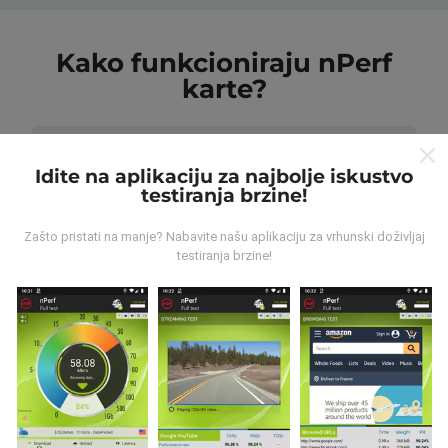
Kako funkcioniraju nPerf
karte?
Idite na aplikaciju za najbolje iskustvo
testiranja brzine!
Odakle dolaze podaci ?
Zašto pristati na manje? Nabavite našu aplikaciju za vrhunski doživljaj
testiranja brzine!
Prikupljeni podaci su realizirani putem korisnika nPerf
aplikacije. Podaci su izmjereni u realnim uvjetima,
direktno na terenu. Ako i vi želite sudjelovati, jedino što
morate napraviti je skinuti nPerf aplikaciju na vašim
mobilnim uređajima.
Što je više podataka, to su
karte preciznije.