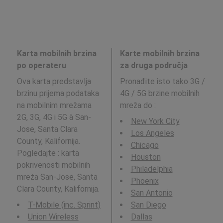
Karta mobilnih brzina
Karte mobilnih brzina
po operateru
za druga područja
Ova karta predstavlja
Pronađite isto tako 3G /
brzinu prijema podataka
4G / 5G brzine mobilnih
na mobilnim mrežama
mreža do
:
2G, 3G, 4G i 5G à San-
New York City
Jose, Santa Clara
Los Angeles
County, Kalifornija.
Chicago
Pogledajte : karta
Houston
pokrivenosti mobilnih
Philadelphia
mreža San-Jose, Santa
Phoenix
Clara County, Kalifornija.
San Antonio
T-Mobile (inc. Sprint)
San Diego
Union Wireless
Dallas