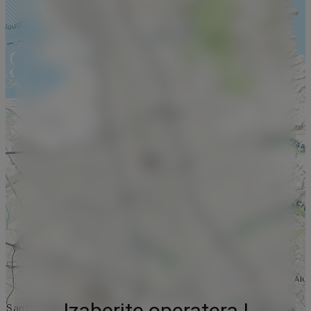
Izaberite operatera !