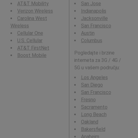
AT&T Mobility
San Jose
Verizon Wireless
Indianapolis
Carolina West
Jacksonville
Wireless
San Francisco
Cellular One
Austin
U.S. Cellular
Columbus
AT&T FirstNet
Pogledajte i brzine
Boost Mobile
interneta za 3G / 4G /
5G u vašem području:
Los Angeles
San Diego
San Francisco
Fresno
Sacramento
Long Beach
Oakland
Bakersfield
Anaheim