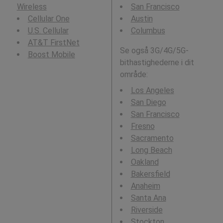
Wireless
San Francisco
Cellular One
Austin
U.S. Cellular
Columbus
AT&T FirstNet
Se også 3G/4G/5G-
Boost Mobile
bithastighederne i dit
område:
Los Angeles
San Diego
San Francisco
Fresno
Sacramento
Long Beach
Oakland
Bakersfield
Anaheim
Santa Ana
Riverside
Stockton