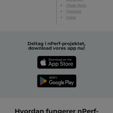
Chula Vista
Fremont
Irvine
Deltag i nPerf-projektet,
download vores app nu!
Hvordan fungerer nPerf-