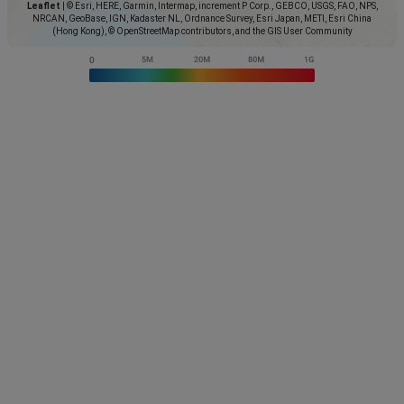
Leaflet
|
© Esri, HERE, Garmin, Intermap, increment P Corp., GEBCO, USGS, FAO, NPS,
NRCAN, GeoBase, IGN, Kadaster NL, Ordnance Survey, Esri Japan, METI, Esri China
(Hong Kong), © OpenStreetMap contributors, and the GIS User Community