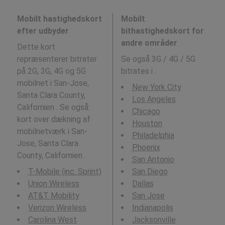
Mobilt hastighedskort
Mobilt
efter udbyder
bithastighedskort for
andre områder
Dette kort
repræsenterer bitrater
Se også 3G / 4G / 5G
på 2G, 3G, 4G og 5G
bitrates i
:
mobilnet i San-Jose,
New York City
Santa Clara County,
Los Angeles
Californien . Se også:
Chicago
kort over dækning af
Houston
mobilnetværk i San-
Philadelphia
Jose, Santa Clara
Phoenix
County, Californien .
San Antonio
T-Mobile (inc. Sprint)
San Diego
Union Wireless
Dallas
AT&T Mobility
San Jose
Verizon Wireless
Indianapolis
Carolina West
Jacksonville