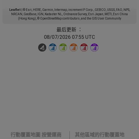
Leaflet
|
© Esri, HERE, Garmin, Intermap, increment P Corp., GEBCO, USGS, FAO, NPS,
NRCAN, GeoBase, IGN, Kadaster NL, Ordnance Survey, Esri Japan, METI, Esri China
(Hong Kong), © OpenStreetMap contributors, and the GIS User Community
最后更新 ：
08/07/2026 07:55 UTC
行動覆蓋地圖 按營運商
其他區域的行動覆蓋地