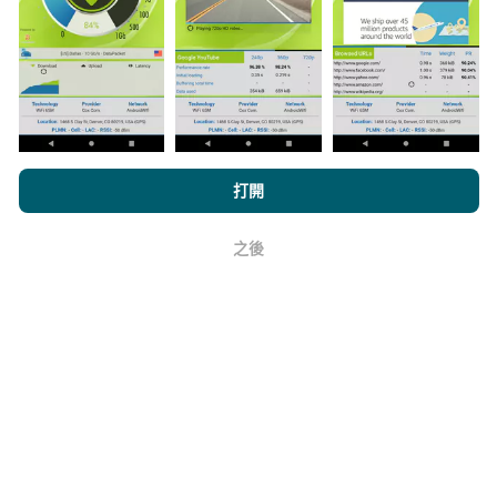
它的可靠性和準確性如何？
瀏覽nPerf.com，即表示您同意我們的
隱私和Cookies使用政策
以及
打開
測試在用戶的設備上進行。地理位置精度取決於測試時
我們的nPerf測試
最終用戶許可協議
。
GPS信號的接收質量。對於覆蓋率數據，我們僅保留最
大地理位置
精度為50米
。對於下載比特率，此閾值上限
之後
好
為200米。
如何獲得原始數據？
您是否想以CSV格式掌握網絡覆蓋範圍數據或nPerf測試