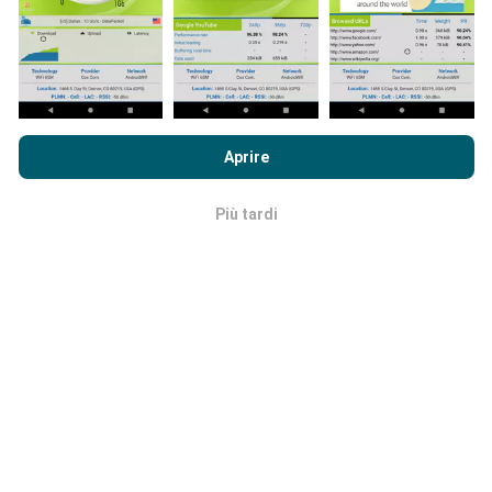
Quanto è affidabile e preciso?
I test sono condotti sui dispositivi degli utenti. La
Navigando su nPerf.com, accetti le nostre
norme sull'utilizzo
precisione della geolocalizzazione dipende dalla
dei cookie e sulla privacy
così come il nostro test nPerf
Aprire
qualità di ricezione del segnale GPS al momento del
Accordo di licenza con l'utente finale
.
test. Per i dati di copertura, conserviamo solo i test
con una precisione massima
di 50 metri
Più tardi
OK
geolocalizzazione. Per le velocità di download, questa
soglia arriva fino a 200 metri.
Come posso ottenere i dati grezzi?
Stai cercando di ottenere i dati di copertura della rete