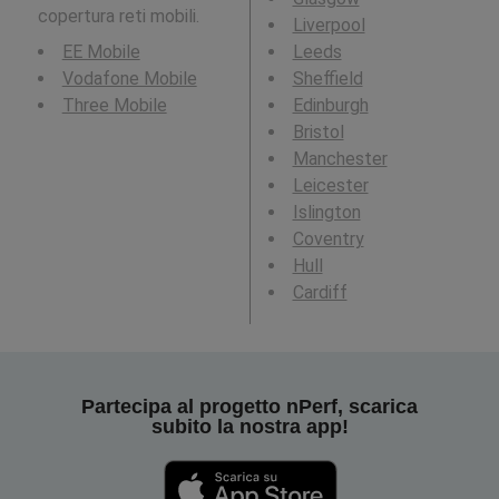
copertura reti mobili.
Liverpool
EE Mobile
Leeds
Vodafone Mobile
Sheffield
Three Mobile
Edinburgh
Bristol
Manchester
Leicester
Islington
Coventry
Hull
Cardiff
Partecipa al progetto nPerf, scarica
subito la nostra app!