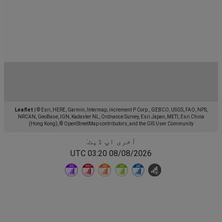
Leaflet
|
© Esri, HERE, Garmin, Intermap, increment P Corp., GEBCO, USGS, FAO, NPS,
NRCAN, GeoBase, IGN, Kadaster NL, Ordnance Survey, Esri Japan, METI, Esri China
(Hong Kong), © OpenStreetMap contributors, and the GIS User Community
آخری اپ ڈیٹ:
08/08/2026 03:20 UTC