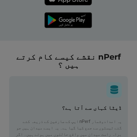
nPerf نقشے کیسے کام کرتے
ہیں ؟
ڈیٹا کہاں سے آتا ہے؟
یہ اعدادوشمار nPerf ایپ کے صارفین کے ذریعہ کئے
گئے ٹیسٹوں سے جمع کیا گیا ہے۔ یہ ایسے میدان ہیں جو
براہ راست میدان میں واقع حالتوں میں ہوتے ہیں۔ اگر