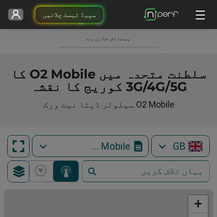
سپیڈ ٹیسٹ چلائیں
پیمائش جاری ہے
سلطنت متحدہ میں O2 Mobile کا
3G/4G/5G کوریج کا نقشہ
O2 Mobile سیلولر ڈیٹا نیٹ ورک
O2 Mobile
GB
+