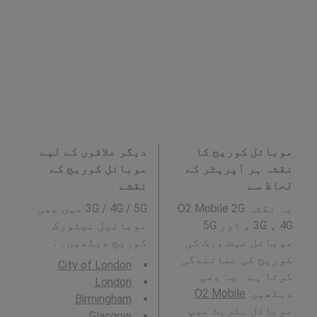
موبائل کوریج کا
دیگر علاقوں کے لیے
نقشہ ہر آپریٹر کے
موبائل کوریج کے
لحاظ سے
نقشے
یہ نقشہ O2 Mobile 2G
3G / 4G / 5G میں بھی
، 3G ، 4G اور 5G
موبائیل نیٹورک
موبائل نیٹ ورک کی
کوریج دیکھیں۔ :
کوریج کی نمائندگی
City of London
کرتا ہے۔ یہ بھی
London
دیکھیں:
O2 Mobile
Birmingham
موبائل بٹریٹ میپ
Glasgow