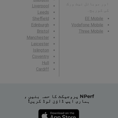
اور موبائل نیٹ ورک
Liverpool
کی کوریج۔
Leeds
Sheffield
EE Mobile
Edinburgh
Vodafone Mobile
Bristol
Three Mobile
Manchester
Leicester
Islington
Coventry
Hull
Cardiff
NPerf پروجیکٹ کا حصہ بنیں ،
ہماری ایپ ڈاؤن لوڈ کریں!