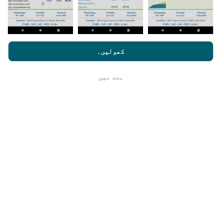
یہ کتنا قابل اعتماد اور درست ہے؟
nperf.com کو براؤز کرنے سے ، آپ ہماری
رازداری اور کوکیز کے
استعمال کی پالیسی
کے ساتھ ساتھ ہمارے nPerf ٹیسٹ
صارف کا
کھولیں۔
ٹیسٹ صارفین کے آلات پر کئے جاتے ہیں۔ جغرافیائی محل
لائسنس کا آخری معاہدہ
وقوع کی جانچ پڑتال کے وقت GPS سگنل کے استقبال کے
معیار پر منحصر ہے۔ کوریج ڈیٹا کے لیے ، ہم صرف
بعد میں
ٹھیک ہے
زیادہ سے زیادہ 50 میٹر جغرافیائی مقام
کے ساتھ
ٹیسٹ برقرار رکھتے ہیں۔ بٹریٹ ڈاؤن لوڈ کے لیے ، یہ
چوکھٹ 200 میٹر تک جاتا ہے۔
میں خام ڈیٹا کا ہولڈ کیسے حاصل کر
سکتا/سکتی ہوں ؟
کیا آپ CSV فارمیٹ میں نیٹ ورک کوریج ڈیٹا یا nPerf