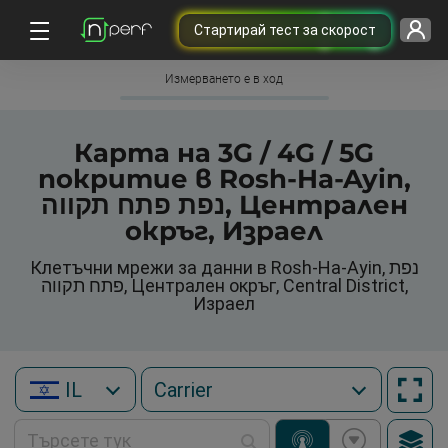
Cтартирай тест за скорост
Измерването е в ход
Карта на 3G / 4G / 5G
покритие в Rosh-Ha-Ayin,
נפת פתח תקווה, Централен
окръг, Израел
Клетъчни мрежи за данни в Rosh-Ha-Ayin, נפת
פתח תקווה, Централен окръг, Central District,
Израел
IL