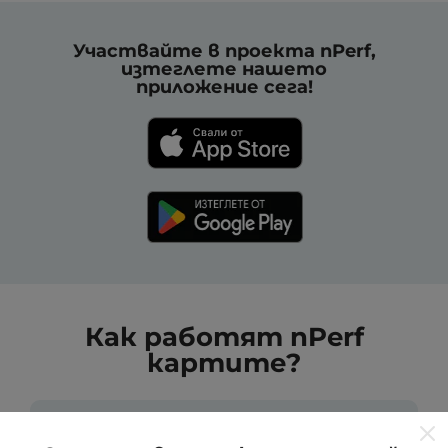
Участвайте в проекта nPerf,
изтеглете нашето
приложение сега!
Как работят nPerf
картите?