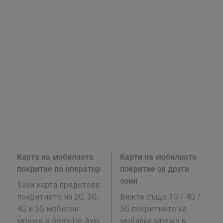
Карта на мобилното
Карти на мобилното
покритие по оператор
покритие за други
зони
Тази карта представя
покритието на 2G, 3G,
Вижте също 3G / 4G /
4G и 5G мобилни
5G покритието на
мрежи в Rosh-Ha-Ayin,
мобилна мрежа в
: