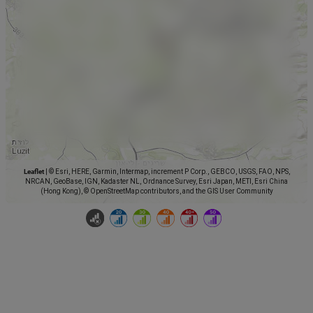
Leaflet
|
© Esri, HERE, Garmin, Intermap, increment P Corp., GEBCO, USGS, FAO, NPS,
NRCAN, GeoBase, IGN, Kadaster NL, Ordnance Survey, Esri Japan, METI, Esri China
(Hong Kong), © OpenStreetMap contributors, and the GIS User Community