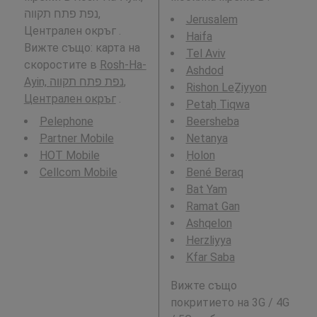
נפת פתח תקווה,
Jerusalem
Централен окръг .
Haifa
Вижте също: карта на
Tel Aviv
скоростите в
Rosh-Ha-
Ashdod
Ayin, נפת פתח תקווה,
Rishon LeẔiyyon
Централен окръг
.
Petaẖ Tiqwa
Pelephone
Beersheba
Partner Mobile
Netanya
HOT Mobile
H̱olon
Cellcom Mobile
Bené Beraq
Bat Yam
Ramat Gan
Ashqelon
Herzliyya
Kfar Saba
Вижте също
покритието на 3G / 4G