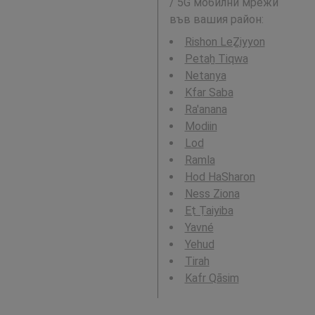
/ 5G мобилни мрежи
във вашия район:
Rishon LeẔiyyon
Petaẖ Tiqwa
Netanya
Kfar Saba
Ra'anana
Modiin
Lod
Ramla
Hod HaSharon
Ness Ziona
Eṭ Ṭaiyiba
Yavné
Yehud
Tirah
Kafr Qāsim