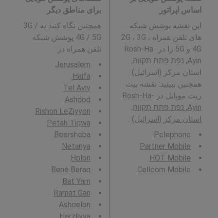
اساس اپراتور
برای مناطق دیگر
این نقشه پوشش شبکه
همچنین نگاه کنید به 3G /
های تلفن همراه 2G ، 3G ،
4G / 5G پوشش شبکه
4G و 5G را در Rosh-Ha-
تلفن همراه در
:
Ayin, נפת פתח תקווה,
Jerusalem
استان مرکز (اسرائیل) .
Haifa
همچنین ببینید: نقشه بیت
Tel Aviv
ریت موبایل در
Rosh-Ha-
Ashdod
Ayin, נפת פתח תקווה,
Rishon LeẔiyyon
استان مرکز (اسرائیل)
.
Petaẖ Tiqwa
Beersheba
Pelephone
Netanya
Partner Mobile
H̱olon
HOT Mobile
Bené Beraq
Cellcom Mobile
Bat Yam
Ramat Gan
Ashqelon
Herzliyya