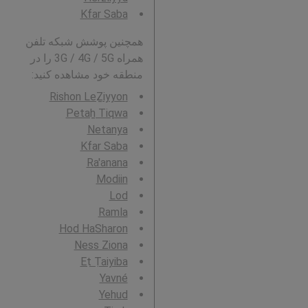
Kfar Saba
همچنین پوشش شبکه تلفن
همراه 3G / 4G / 5G را در
منطقه خود مشاهده کنید:
Rishon LeẔiyyon
Petaẖ Tiqwa
Netanya
Kfar Saba
Ra'anana
Modiin
Lod
Ramla
Hod HaSharon
Ness Ziona
Eṭ Ṭaiyiba
Yavné
Yehud