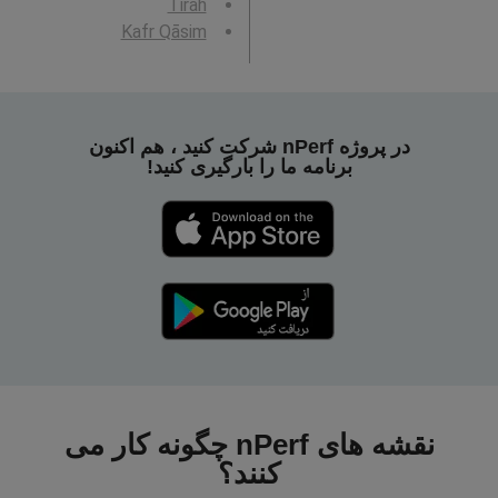
Tirah
Kafr Qāsim
در پروژه nPerf شرکت کنید ، هم اکنون
برنامه ما را بارگیری کنید!
نقشه های nPerf چگونه کار می
کنند؟