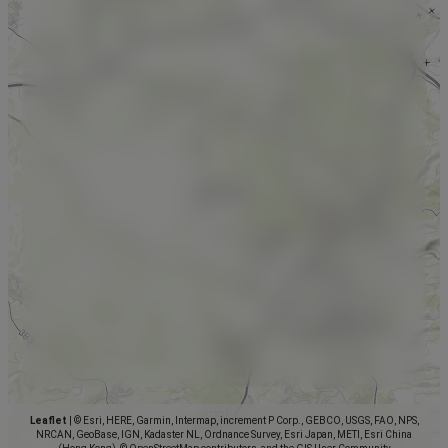
Leaflet
|
© Esri, HERE, Garmin, Intermap, increment P Corp., GEBCO, USGS, FAO, NPS,
NRCAN, GeoBase, IGN, Kadaster NL, Ordnance Survey, Esri Japan, METI, Esri China