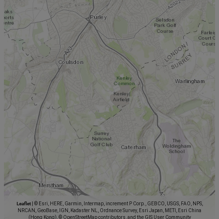
Leaflet
|
© Esri, HERE, Garmin, Intermap, increment P Corp., GEBCO, USGS, FAO, NPS,
NRCAN, GeoBase, IGN, Kadaster NL, Ordnance Survey, Esri Japan, METI, Esri China
(Hong Kong), © OpenStreetMap contributors, and the GIS User Community