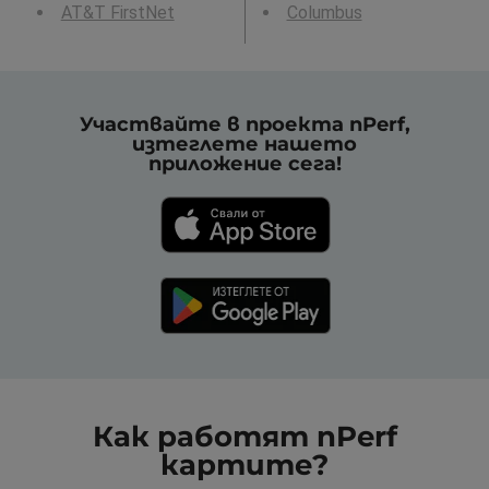
AT&T FirstNet
Columbus
Участвайте в проекта nPerf,
изтеглете нашето
приложение сега!
Как работят nPerf
картите?