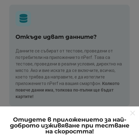
Откъде идват данните?
Данните се събират от тестове, проведени от
потребители на приложението nPerf. Това са
тестове, проведени в реални условия, директно на
място. Ако и вие искате да се включите, всичко,
което трябва да направите, е да изтеглите
приложението nPerf на вашия смартфон.
Колкото
повече данни има, толкова по-пълни ще бъдат
картите!
Отидете в приложението за най-
доброто изживяване при тестване
на скоростта!