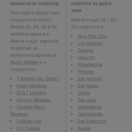
скорости по оператор
скорости за други
зони
Тази карта представя
скорости на Boost
Вижте също 3G / 4G /
Mobile 2G, 3G, 4G и 5G
5G скорости в
:
мобилна мрежа в .
New York City
Вижте също: карта на
Los Angeles
покритие на
Chicago
мобилната мрежа на
Houston
Boost Mobile
в и
Philadelphia
скорости в .
Phoenix
T-Mobile (inc. Sprint)
San Antonio
Union Wireless
San Diego
AT&T Mobility
Dallas
Verizon Wireless
San Jose
Carolina West
Indianapolis
Wireless
Jacksonville
Cellular One
San Francisco
U.S. Cellular
Austin