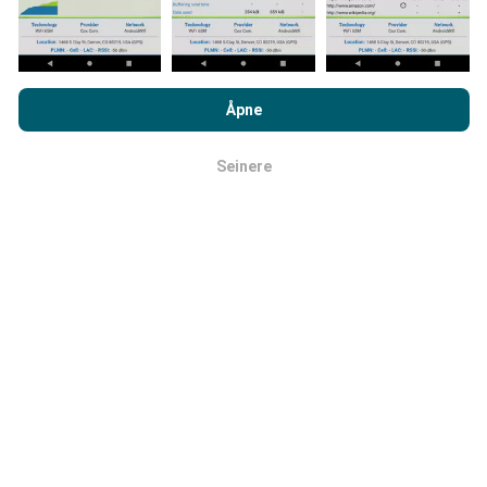
Ved å bla gjennom nPerf.com, samtykker du til vår
retningslinjer
for personvern og bruk av informasjonskapsler
samt vår nPerf
Åpne
test
Lisensavtale for sluttbruker
.
Hvor pålitelig og nøyaktig er det?
Seinere
OK
Testene er utført på brukernes enheter. Geolocation
presisjon avhenger av mottakskvaliteten på GPS-
signalet på tidspunktet for testen. For deknings data,
vi bare beholde tester med en maksimal geolocation
presisjon på 50 meter
. For nedlasting bithastigheter,
denne terskelen går opp til 200 meter.
Hvordan kan jeg få tak i rå data?