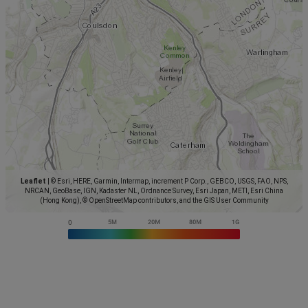
Leaflet
|
© Esri, HERE, Garmin, Intermap, increment P Corp., GEBCO, USGS, FAO, NPS,
NRCAN, GeoBase, IGN, Kadaster NL, Ordnance Survey, Esri Japan, METI, Esri China
(Hong Kong), © OpenStreetMap contributors, and the GIS User Community