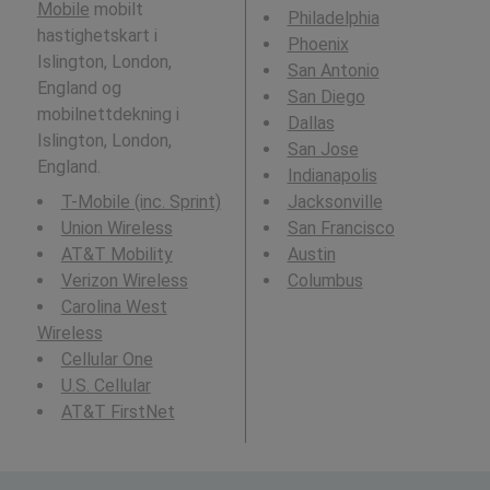
Mobile
mobilt
Philadelphia
hastighetskart i
Phoenix
Islington, London,
San Antonio
England og
San Diego
mobilnettdekning i
Dallas
Islington, London,
San Jose
England.
Indianapolis
T-Mobile (inc. Sprint)
Jacksonville
Union Wireless
San Francisco
AT&T Mobility
Austin
Verizon Wireless
Columbus
Carolina West
Wireless
Cellular One
U.S. Cellular
AT&T FirstNet