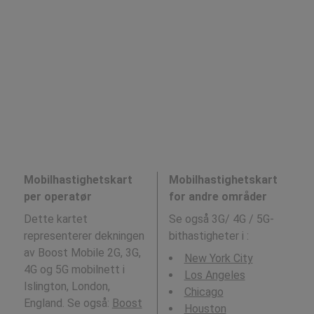
Mobilhastighetskart
Mobilhastighetskart
per operatør
for andre områder
Dette kartet
Se også 3G/ 4G / 5G-
representerer dekningen
bithastigheter i
:
av Boost Mobile 2G, 3G,
New York City
4G og 5G mobilnett i
Los Angeles
Islington, London,
Chicago
England. Se også:
Boost
Houston