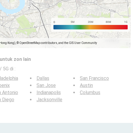
(Hong Kong), © OpenStreetMap contributors, and the GIS User Community
untuk zon lain
 / 5G di
:
ladelphia
Dallas
San Francisco
oenix
San Jose
Austin
 Antonio
Indianapolis
Columbus
n Diego
Jacksonville