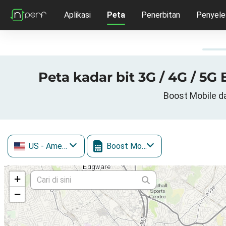
Aplikasi
Peta
Penerbitan
Penyele
Peta kadar bit 3G / 4G / 5G
Boost Mobile da
US
- Amerika Syarikat
Boost Mobile
+
−