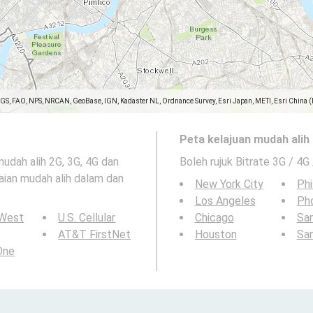
SGS, FAO, NPS, NRCAN, GeoBase, IGN, Kadaster NL, Ordnance Survey, Esri Japan, METI, Esri China 
Peta kelajuan mudah alih 
udah alih 2G, 3G, 4G dan
Boleh rujuk Bitrate 3G / 4G
aian mudah alih dalam dan
New York City
Phi
Los Angeles
Ph
 West
U.S. Cellular
Chicago
San
AT&T FirstNet
Houston
Sa
 One