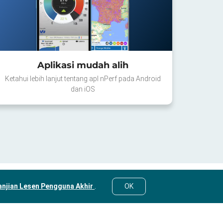
Aplikasi mudah alih
Ketahui lebih lanjut tentang apl nPerf pada Android
dan iOS
anjian Lesen Pengguna Akhir
.
OK