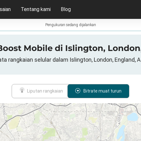
saian
Tentang kami
Blog
Pengukuran sedang dijalankan
 Boost Mobile di Islington, Londo
ta rangkaian selular dalam Islington, London, England, 
Liputan rangkaian
Bitrate muat turun