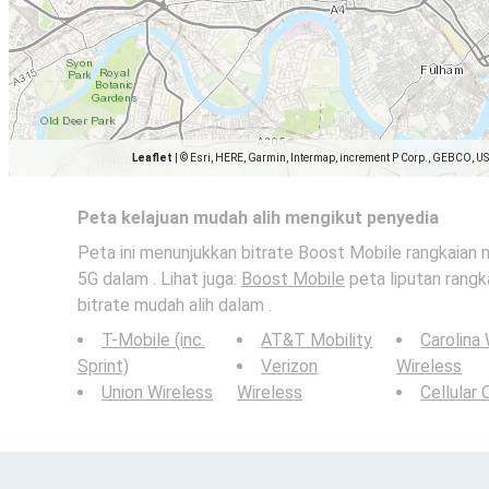
Leaflet
|
© Esri, HERE, Garmin, Intermap, increment P Corp., GEBCO, U
Peta kelajuan mudah alih mengikut penyedia
Peta ini menunjukkan bitrate Boost Mobile rangkaian m
5G dalam . Lihat juga:
Boost Mobile
peta liputan rangk
bitrate mudah alih dalam .
T-Mobile (inc.
AT&T Mobility
Carolina
Sprint)
Verizon
Wireless
Union Wireless
Wireless
Cellular