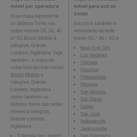
móvel por operadora
móvel para outras
zonas
Esse mapa representa
os débitos fonte nas
Encontre também a
redes móveis 2G, 3G, 4G
velocidade da rede
et 5G Boost Mobile à
móvel 3G / 4G / 5G à
:
Islington, Grande
New York City
Londres, Inglaterra. Veja
Los Angeles
também : o mapa de
Chicago
cobertura da rede móvel
Houston
Boost Mobile
a
Philadelphia
Islington, Grande
Phoenix
Londres, Inglaterra
San Antonio
como também os
San Diego
débitos fonte das redes
Dallas
môveis a Islington,
San Jose
Grande Londres,
Indianapolis
Inglaterra.
Jacksonville
T-Mobile (inc. Sprint)
San Francisco