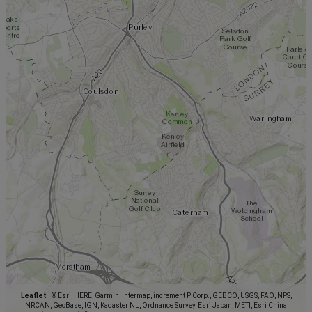
Leaflet
|
© Esri, HERE, Garmin, Intermap, increment P Corp., GEBCO, USGS, FAO, NPS,
NRCAN, GeoBase, IGN, Kadaster NL, Ordnance Survey, Esri Japan, METI, Esri China