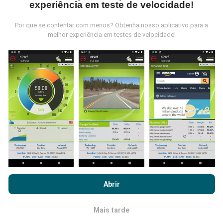
experiência em teste de velocidade!
Por que se contentar com menos? Obtenha nosso aplicativo para a
melhor experiência em testes de velocidade!
Como são feitas as atualizações de
dados?
Os mapas de cobertura de rede são atualizados
automaticamente por um robô a cada hora. Já os
mapas de velocidade são atualizados a
cada 15
minutos
.Os dados são disponíveis por dois anos.
Após dois anos, os dados mais antigos serão
removidos dos mapas uma vez por mês.
Ao navegar no nPerf.com, você concorda com nossa
Política de
uso de privacidade e cookies
, bem como com o nosso teste
Abrir
nPerf
Contrato de licença do usuário final
.
Mais tarde
OK