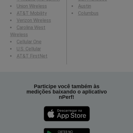
Union Wireless
Austin
AT&T Mobility
Columbus
Verizon Wireless
Carolina West
Wireless
Cellular One
U.S. Cellular
AT&T FirstNet
Participe você também às
medições baixando o aplicativo
nPerf!