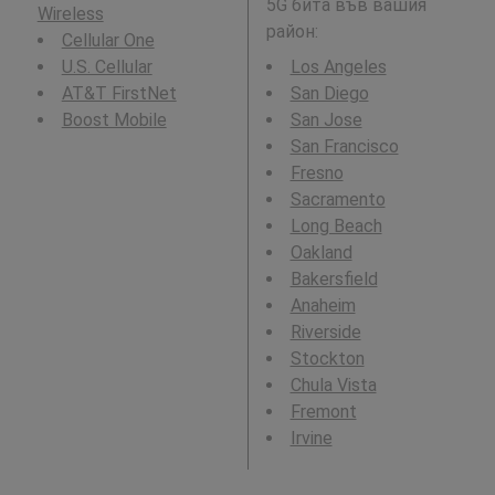
5G бита във вашия
Wireless
район:
Cellular One
U.S. Cellular
Los Angeles
AT&T FirstNet
San Diego
Boost Mobile
San Jose
San Francisco
Fresno
Sacramento
Long Beach
Oakland
Bakersfield
Anaheim
Riverside
Stockton
Chula Vista
Fremont
Irvine