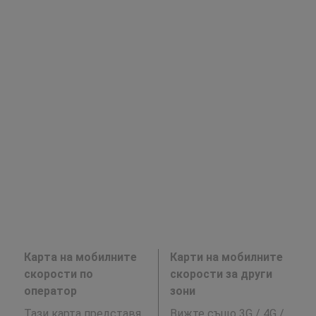
Карта на мобилните
Карти на мобилните
скорости по
скорости за други
оператор
зони
Тази карта представя
Вижте също 3G / 4G /