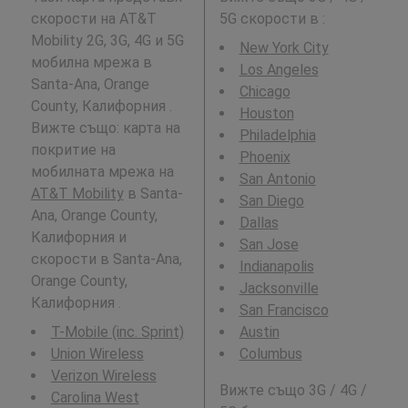
скорости на AT&T
5G скорости в
:
Mobility 2G, 3G, 4G и 5G
New York City
мобилна мрежа в
Los Angeles
Santa-Ana, Orange
Chicago
County, Калифорния .
Houston
Вижте също: карта на
Philadelphia
покритие на
Phoenix
мобилната мрежа на
San Antonio
AT&T Mobility
в Santa-
San Diego
Ana, Orange County,
Dallas
Калифорния и
San Jose
скорости в Santa-Ana,
Indianapolis
Orange County,
Jacksonville
Калифорния .
San Francisco
T-Mobile (inc. Sprint)
Austin
Union Wireless
Columbus
Verizon Wireless
Вижте също 3G / 4G /
Carolina West