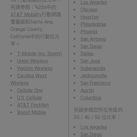
Los Angeles
另請參閱：%2$s中的
Chicago
AT&T Mobility
行動網路
Houston
覆蓋圖和Santa-Ana,
Philadelphia
Orange County,
Phoenix
California中的行動位元
San Antonio
率。
San Diego
T-Mobile (inc. Sprint)
Dallas
Union Wireless
San Jose
Verizon Wireless
Indianapolis
Carolina West
Jacksonville
Wireless
San Francisco
Cellular One
Austin
U.S. Cellular
Columbus
AT&T FirstNet
另請參閱您所在地區的
Boost Mobile
3G / 4G / 5G 位元率：
Los Angeles
San Diego