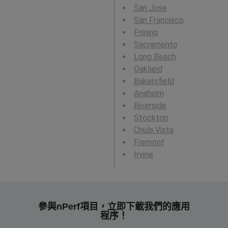
San Jose
San Francisco
Fresno
Sacramento
Long Beach
Oakland
Bakersfield
Anaheim
Riverside
Stockton
Chula Vista
Fremont
Irvine
參與nPerf項目，立即下載我們的應用
程序！