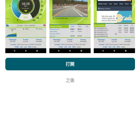
與其中，只需將nPerf應用程序下載到智能手機上即可。
數據越多，地圖將越全面！
所有測試結果都顯示在地圖
上。在計算發布績效之前，將應用過濾規則。
如何進行更新？
瀏覽nPerf.com，即表示您同意我們的
隱私和Cookies使用政策
以及
打開
我們的nPerf測試
最終用戶許可協議
。
機器人每小時會自動更新網絡覆蓋圖。速度圖每15分鐘
之後
好
更新一次
。數據顯示兩年。兩年後，每月一次從地圖中
刪除最舊的數據。
它的可靠性和準確性如何？