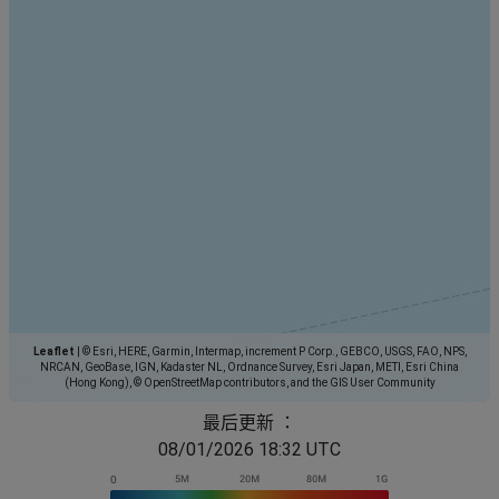
Leaflet
|
© Esri, HERE, Garmin, Intermap, increment P Corp., GEBCO, USGS, FAO, NPS,
NRCAN, GeoBase, IGN, Kadaster NL, Ordnance Survey, Esri Japan, METI, Esri China
(Hong Kong), © OpenStreetMap contributors, and the GIS User Community
最后更新 ：
08/01/2026 18:32 UTC