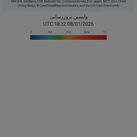
NRCAN, GeoBase, IGN, Kadaster NL, Ordnance Survey, Esri Japan, METI, Esri China
(Hong Kong), © OpenStreetMap contributors, and the GIS User Community
واپسین بروزرسانی:
08/01/2026 18:32 UTC