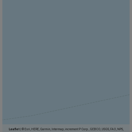
Leaflet
|
© Esri, HERE, Garmin, Intermap, increment P Corp., GEBCO, USGS, FAO, NPS,