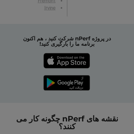
Fremont
Irvine
در پروژه nPerf شرکت کنید ، هم اکنون
برنامه ما را بارگیری کنید!
نقشه های nPerf چگونه کار می
کنند؟