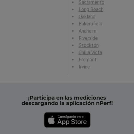
Sacramento
Long Beach
Oakland
Bakersfield
Anaheim
Riverside
Stockton
Chula Vista
Fremont
Irvine
¡Participa en las mediciones
descargando la aplicación nPerf!