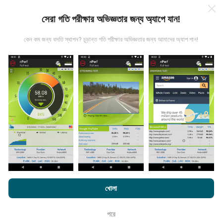
সেরা গতি পরীক্ষার অভিজ্ঞতার জন্য অ্যাপে যান!
কেন কম জন্য বসতি স্থাপন? চূড়ান্ত গতি পরীক্ষার অভিজ্ঞতার জন্য আমাদের অ্যাপ পান!
তথ্য কোথা থেকে আসে?
এনটিউফ অ্যাপ্লিকেশন ব্যবহারকারীদের দ্বারা চালিত পরীক্ষাগুলি থেকে ডেটা
সংগ্রহ করা হয়। এগুলি সরাসরি ক্ষেত্রের মধ্যে বাস্তব পরিস্থিতিতে পরিচালিত
পরীক্ষাগুলি। যদি আপনিও এতে যুক্ত হতে চান তবে আপনাকে যা করতে হবে তা
হ'ল আপনার স্মার্টফোনটিতে এনক্রুফ অ্যাপটি ডাউনলোড করতে হবে।
সেখানে
যত বেশি ডেটা থাকবে, মানচিত্রগুলি তত বেশি বিস্তৃত হবে!
এনক্রফট.কম-এ ব্রাউজ করে আপনি আমাদের
গোপনীয়তা এবং কুকিজ ব্যবহার নীতি
পাশাপাশি
খোলা
আমাদের number পরীক্ষা
শেষ ব্যবহারকারী লাইসেন্স চুক্তি
কিভাবে আপডেট করা হয়?
পরে
ঠিক আছে