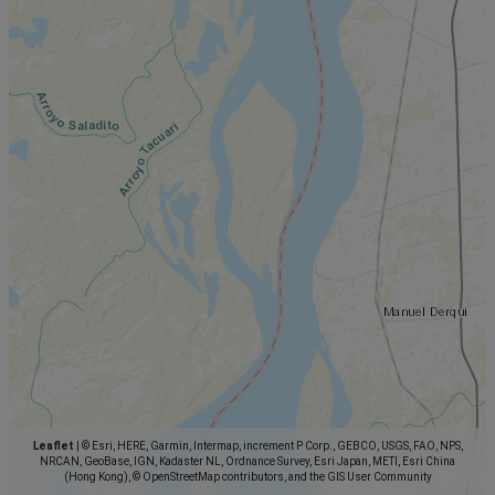
Leaflet
|
© Esri, HERE, Garmin, Intermap, increment P Corp., GEBCO, USGS, FAO, NPS,
NRCAN, GeoBase, IGN, Kadaster NL, Ordnance Survey, Esri Japan, METI, Esri China
(Hong Kong), © OpenStreetMap contributors, and the GIS User Community