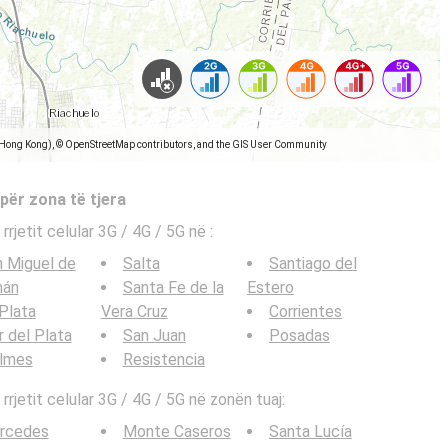
(Hong Kong), © OpenStreetMap contributors, and the GIS User Community
 për zona të tjera
 rrjetit celular 3G / 4G / 5G në
:
 Miguel de
Salta
Santiago del
mán
Santa Fe de la
Estero
Plata
Vera Cruz
Corrientes
 del Plata
San Juan
Posadas
ilmes
Resistencia
 rrjetit celular 3G / 4G / 5G në zonën tuaj:
rcedes
Monte Caseros
Santa Lucía