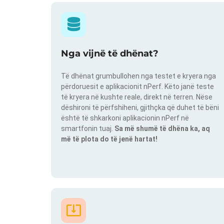
Nga vijnë të dhënat?
Të dhënat grumbullohen nga testet e kryera nga
përdoruesit e aplikacionit nPerf. Këto janë teste
të kryera në kushte reale, direkt në terren. Nëse
dëshironi të përfshiheni, gjithçka që duhet të bëni
është të shkarkoni aplikacionin nPerf në
smartfonin tuaj.
Sa më shumë të dhëna ka, aq
më të plota do të jenë hartat!