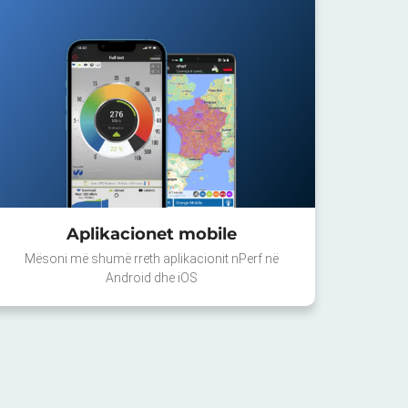
Aplikacionet mobile
Mësoni më shumë rreth aplikacionit nPerf në
Android dhe iOS