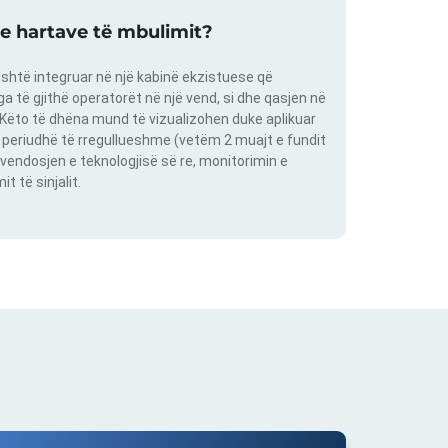
 e hartave të mbulimit?
shtë integruar në një kabinë ekzistuese që
 të gjithë operatorët në një vend, si dhe qasjen në
. Këto të dhëna mund të vizualizohen duke aplikuar
një periudhë të rregullueshme (vetëm 2 muajt e fundit
vendosjen e teknologjisë së re, monitorimin e
 të sinjalit.