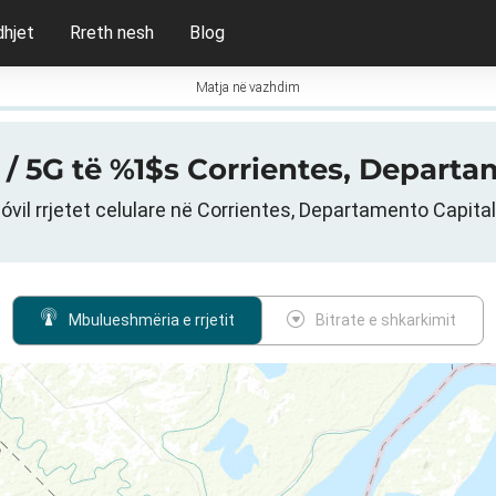
dhjet
Rreth nesh
Blog
Matja në vazhdim
 / 5G të %1$s Corrientes, Departa
vil rrjetet celulare në Corrientes, Departamento Capital
Mbulueshmëria e rrjetit
Bitrate e shkarkimit