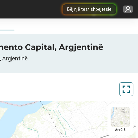
Bëj një test shpejtësie
mento Capital, Argjentinë
, Argjentinë
ArcGIS