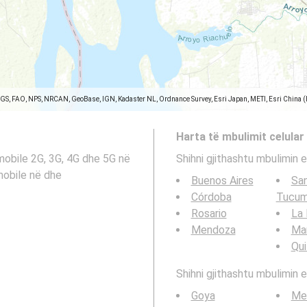
SGS, FAO, NPS, NRCAN, GeoBase, IGN, Kadaster NL, Ordnance Survey, Esri Japan, METI, Esri China 
Harta të mbulimit celular
mobile 2G, 3G, 4G dhe 5G në
Shihni gjithashtu mbulimin e
mobile në dhe
Buenos Aires
San
Córdoba
Tucu
Rosario
La 
Mendoza
Mar
Qu
Shihni gjithashtu mbulimin e
Goya
Me