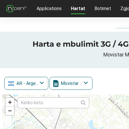
Applications
Hartat
Botimet
Zgji
Harta e mbulimit 3G / 4G
Movistar Mó
AR
- Argentina
Movistar Móvil
+
−