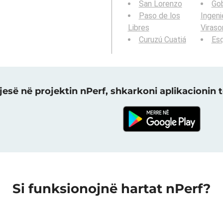
San Lorenzo
Go
Paso de los
Ingeni
Libres
Viraso
Curuzú Cuatiá
Esq
jesë në projektin nPerf, shkarkoni aplikacionin t
Si funksionojnë hartat nPerf?