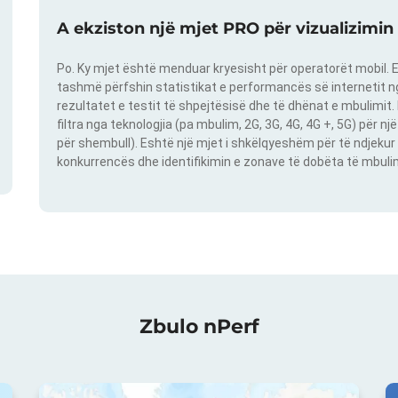
A ekziston një mjet PRO për vizualizimin
Po. Ky mjet është menduar kryesisht për operatorët mobil. E
tashmë përfshin statistikat e performancës së internetit nga
rezultatet e testit të shpejtësisë dhe të dhënat e mbulimit
filtra nga teknologjia (pa mbulim, 2G, 3G, 4G, 4G +, 5G) për 
për shembull). Eshtë një mjet i shkëlqyeshëm për të ndjekur 
konkurrencës dhe identifikimin e zonave të dobëta të mbulimit
Zbulo nPerf