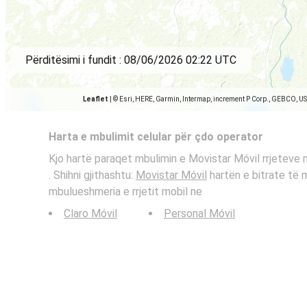
Përditësimi i fundit :
08/06/2026 02:22 UTC
Leaflet
|
© Esri, HERE, Garmin, Intermap, increment P Corp., GEBCO, U
Harta e mbulimit celular për çdo operator
Kjo hartë paraqet mbulimin e Movistar Móvil rrjeteve 
. Shihni gjithashtu:
Movistar Móvil
hartën e bitrate të 
mbulueshmeria e rrjetit mobil ne
Claro Móvil
Personal Móvil