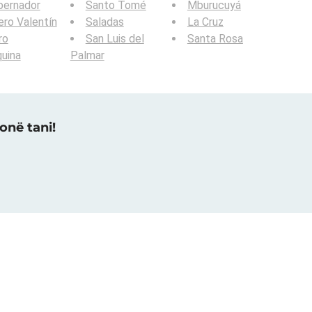
bernador
Santo Tomé
Mburucuyá
ero Valentín
Saladas
La Cruz
ro
San Luis del
Santa Rosa
uina
Palmar
onë tani!