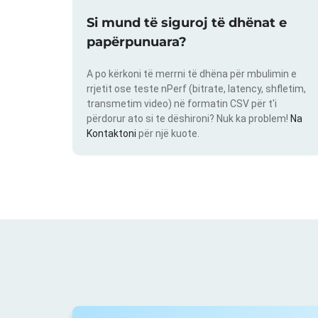
Si mund të siguroj të dhënat e
papërpunuara?
A po kërkoni të merrni të dhëna për mbulimin e
rrjetit ose teste nPerf (bitrate, latency, shfletim,
transmetim video) në formatin CSV për t'i
përdorur ato si te dëshironi? Nuk ka problem!
Na
Kontaktoni
për një kuote.