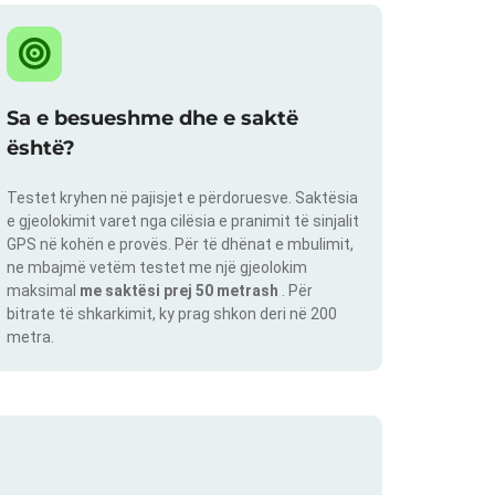
Sa e besueshme dhe e saktë
është?
Testet kryhen në pajisjet e përdoruesve. Saktësia
e gjeolokimit varet nga cilësia e pranimit të sinjalit
GPS në kohën e provës. Për të dhënat e mbulimit,
ne mbajmë vetëm testet me një gjeolokim
maksimal
me saktësi prej 50 metrash
. Për
bitrate të shkarkimit, ky prag shkon deri në 200
metra.