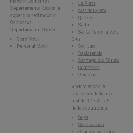
mobili in Corrientes,
La Plata
Departamento Capital e
Mar del Plata
copertura reti mobili in
Quilmes
Corrientes,
Salta
Departamento Capital .
Santa Fe de la Vera
Claro Móvil
Cruz
Personal Móvil
San Juan
Resistencia
Santiago del Estero
Corrientes
Posadas
Vedere anche la
copertura della rete
mobile 3G / 4G / 5G
nella vostra zona:
Goya
San Lorenzo
Paso de los Libres