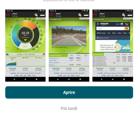
dell'app nPerf. Questi sono test condotti in condizioni
reali, direttamente sul campo. Se vuoi essere
coinvolto anche tu, tutto ciò che devi fare è scaricare
l'app nPerf sul tuo smartphone.
Più dati ci sono, più
complete saranno le mappe!
Come vengono fatti gli
Navigando su nPerf.com, accetti le nostre
norme sull'utilizzo dei
aggiornamenti?
cookie e sulla privacy
così come il nostro test nPerf
Accordo di
Aprire
licenza con l'utente finale
.
Le mappe di copertura della rete vengono aggiornate
automaticamente da un bot ogni ora. Le mappe della
Più tardi
OK
velocità sono
aggiornate ogni 15 minuti
. I dati
vengono visualizzati per due anni. Dopo due anni, i dati
più vecchi vengono rimossi dalle mappe una volta al
mese.