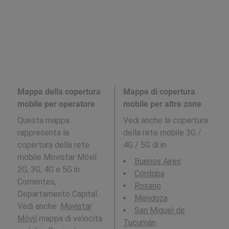
Mappa della copertura
Mappe di copertura
mobile per operatore
mobile per altre zone
Questa mappa
Vedi anche la copertura
rappresenta la
della rete mobile 3G /
copertura della rete
4G / 5G di in
:
mobile Movistar Móvil
Buenos Aires
2G, 3G, 4G e 5G in
Córdoba
Corrientes,
Rosario
Departamento Capital .
Mendoza
Vedi anche:
Movistar
San Miguel de
Móvil
mappa di velocità
Tucumán