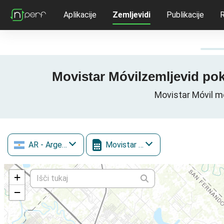
Aplikacije
Zemljevidi
Publikacije
R
Movistar Móvilzemljevid pokr
Movistar Móvil m
AR
- Argentina
Movistar Móvil
+
−