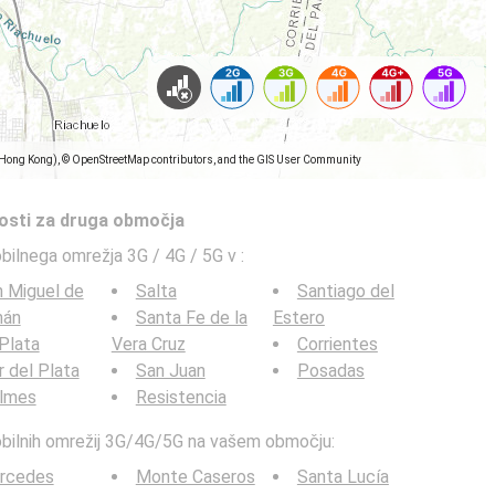
(Hong Kong), © OpenStreetMap contributors, and the GIS User Community
tosti za druga območja
obilnega omrežja 3G / 4G / 5G v
:
 Miguel de
Salta
Santiago del
mán
Santa Fe de la
Estero
Plata
Vera Cruz
Corrientes
 del Plata
San Juan
Posadas
ilmes
Resistencia
mobilnih omrežij 3G/4G/5G na vašem območju:
rcedes
Monte Caseros
Santa Lucía