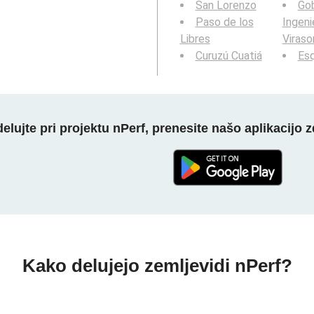
San Lorenzo
Go
Paso de los
Ingeni
Libres
Viraso
Curuzú Cuatiá
Esq
elujte pri projektu nPerf, prenesite našo aplikacijo z
Kako delujejo zemljevidi nPerf?