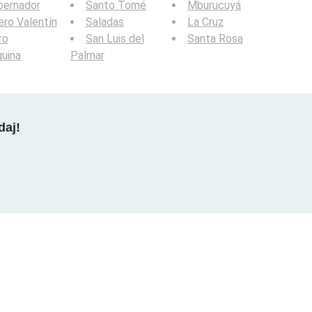
bernador
Santo Tomé
Mburucuyá
ero Valentín
Saladas
La Cruz
ro
San Luis del
Santa Rosa
uina
Palmar
daj!