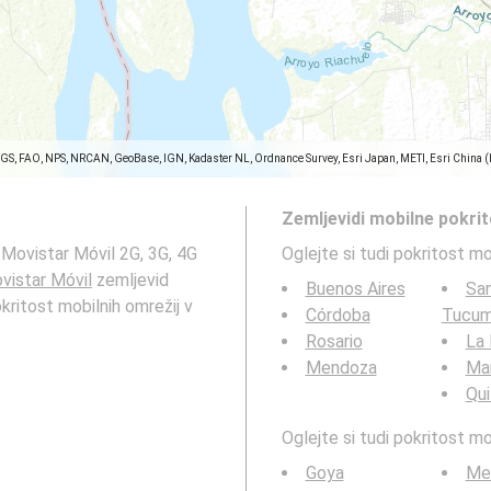
SGS, FAO, NPS, NRCAN, GeoBase, IGN, Kadaster NL, Ordnance Survey, Esri Japan, METI, Esri China 
Zemljevidi mobilne pokri
 Movistar Móvil 2G, 3G, 4G
Oglejte si tudi pokritost m
vistar Móvil
zemljevid
Buenos Aires
San
kritost mobilnih omrežij v
Córdoba
Tucu
Rosario
La 
Mendoza
Mar
Qu
Oglejte si tudi pokritost 
Goya
Me