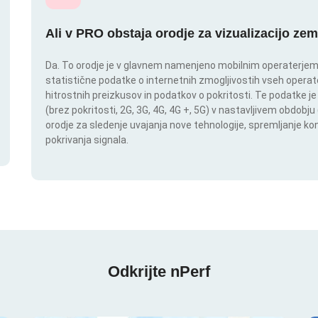
Ali v PRO obstaja orodje za vizualizacijo zem
Da. To orodje je v glavnem namenjeno mobilnim operaterjem. I
statistične podatke o internetnih zmogljivostih vseh operate
hitrostnih preizkusov in podatkov o pokritosti. Te podatke je
(brez pokritosti, 2G, 3G, 4G, 4G +, 5G) v nastavljivem obdob
orodje za sledenje uvajanja nove tehnologije, spremljanje k
pokrivanja signala.
Odkrijte nPerf