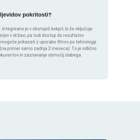
ljevidov pokritosti?
ntegrirano je v obstoječ kokpit, ki že vključuje
rjev v državi, pa tudi dostop do rezultatov
 mogoče prikazati z uporabo filtrov po tehnologiji
ju (na primer samo zadnja 2 meseca). To je odlično
onkurentov in zaznavanje območij slabega