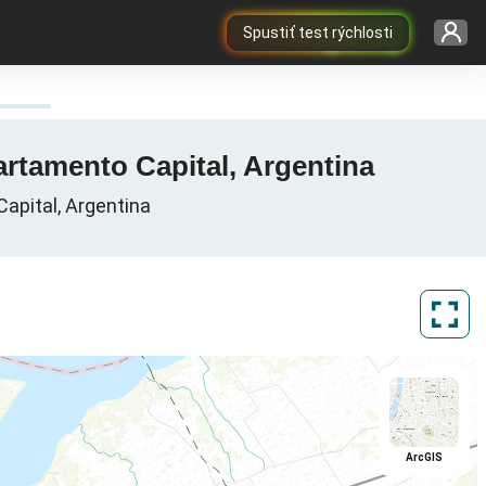
Spustiť test rýchlosti
partamento Capital, Argentina
apital, Argentina
ArcGIS