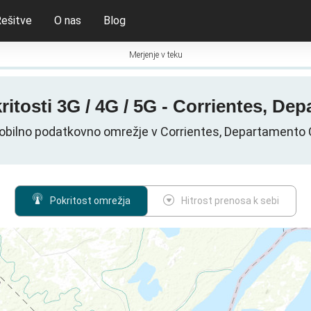
ešitve
O nas
Blog
Merjenje v teku
itosti 3G / 4G / 5G - Corrientes, De
obilno podatkovno omrežje v Corrientes, Departamento C
Pokritost omrežja
Hitrost prenosa k sebi