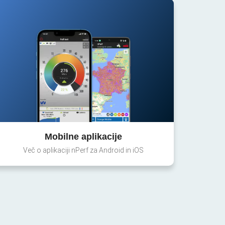
Mobilne aplikacije
Več o aplikaciji nPerf za Android in iOS