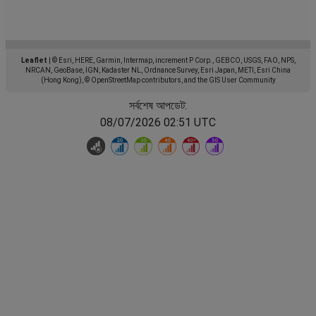
Leaflet
|
© Esri, HERE, Garmin, Intermap, increment P Corp., GEBCO, USGS, FAO, NPS,
NRCAN, GeoBase, IGN, Kadaster NL, Ordnance Survey, Esri Japan, METI, Esri China
(Hong Kong), © OpenStreetMap contributors, and the GIS User Community
সর্বশেষ আপডেট:
08/07/2026 02:51 UTC